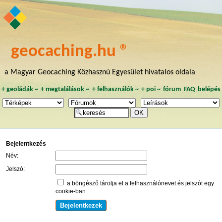
geocaching.hu ®
a Magyar Geocaching Közhasznú Egyesület hivatalos oldala
+
geoládák
~
+
megtalálások
~
+
felhasználók
~
+
poi
~
fórum
FAQ
belépés
Bejelentkezés
Név:
Jelszó:
a böngésző tárolja el a felhasználónevet és jelszót egy
cookie-ban