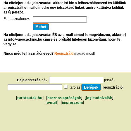
Ha elfelejtetted a jelszavadat, akkor írd ide a felhasználóneved és küldünk
a regisztrált e-mail címedre egy jelszókérő linket, amire kattintva küldjük
az új jelszót.
Felhasználónév:
Ha elfeljetetted a jelszavadat ÉS az e-mail címed is megváltozott, akkor írj
az info@geocaching.hu címre és próbáld hitelesen bizonyítani, hogy Te
vagy Te.
Nincs még felhasználóneved?
Regisztráld
magad most!
Bejelentkezés
név:
jelszó:
tárolás
[
regisztráció
]
[
turistautak.hu
] [
hasznos apróságok
] [
jogi tudnivalók
]
[
e-mail
] [
impresszum
]