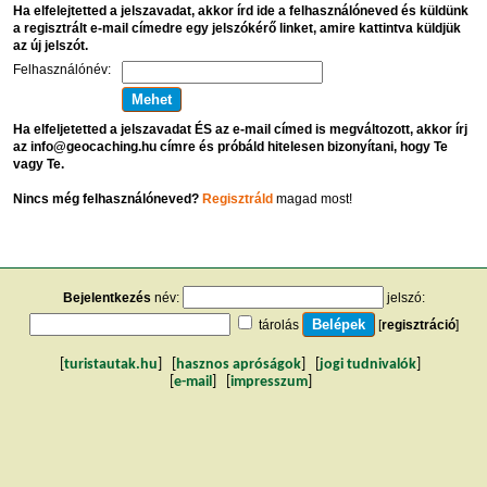
Ha elfelejtetted a jelszavadat, akkor írd ide a felhasználóneved és küldünk
a regisztrált e-mail címedre egy jelszókérő linket, amire kattintva küldjük
az új jelszót.
Felhasználónév:
Ha elfeljetetted a jelszavadat ÉS az e-mail címed is megváltozott, akkor írj
az info@geocaching.hu címre és próbáld hitelesen bizonyítani, hogy Te
vagy Te.
Nincs még felhasználóneved?
Regisztráld
magad most!
Bejelentkezés
név:
jelszó:
tárolás
[
regisztráció
]
[
turistautak.hu
] [
hasznos apróságok
] [
jogi tudnivalók
]
[
e-mail
] [
impresszum
]