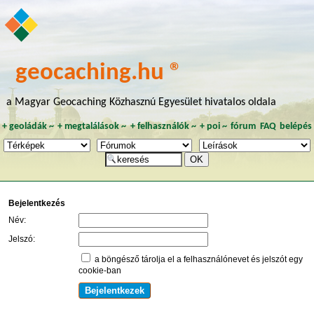
geocaching.hu ®
a Magyar Geocaching Közhasznú Egyesület hivatalos oldala
+
geoládák
~
+
megtalálások
~
+
felhasználók
~
+
poi
~
fórum
FAQ
belépés
Bejelentkezés
Név:
Jelszó:
a böngésző tárolja el a felhasználónevet és jelszót egy
cookie-ban