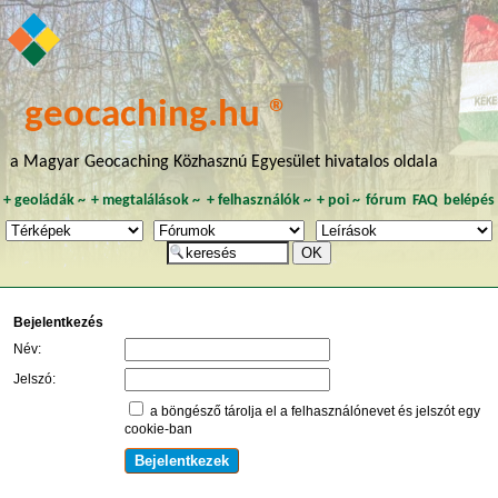
geocaching.hu ®
a Magyar Geocaching Közhasznú Egyesület hivatalos oldala
+
geoládák
~
+
megtalálások
~
+
felhasználók
~
+
poi
~
fórum
FAQ
belépés
Bejelentkezés
Név:
Jelszó:
a böngésző tárolja el a felhasználónevet és jelszót egy
cookie-ban