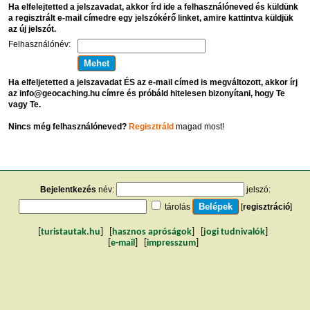
Ha elfelejtetted a jelszavadat, akkor írd ide a felhasználóneved és küldünk
a regisztrált e-mail címedre egy jelszókérő linket, amire kattintva küldjük
az új jelszót.
Felhasználónév:
Ha elfeljetetted a jelszavadat ÉS az e-mail címed is megváltozott, akkor írj
az info@geocaching.hu címre és próbáld hitelesen bizonyítani, hogy Te
vagy Te.
Nincs még felhasználóneved?
Regisztráld
magad most!
Bejelentkezés
név:
jelszó:
tárolás
[
regisztráció
]
[
turistautak.hu
] [
hasznos apróságok
] [
jogi tudnivalók
]
[
e-mail
] [
impresszum
]