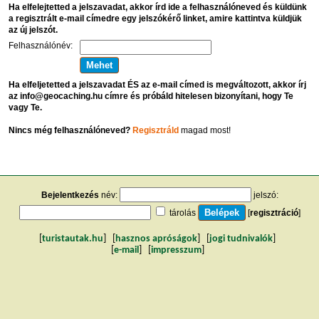
Ha elfelejtetted a jelszavadat, akkor írd ide a felhasználóneved és küldünk
a regisztrált e-mail címedre egy jelszókérő linket, amire kattintva küldjük
az új jelszót.
Felhasználónév:
Ha elfeljetetted a jelszavadat ÉS az e-mail címed is megváltozott, akkor írj
az info@geocaching.hu címre és próbáld hitelesen bizonyítani, hogy Te
vagy Te.
Nincs még felhasználóneved?
Regisztráld
magad most!
Bejelentkezés
név:
jelszó:
tárolás
[
regisztráció
]
[
turistautak.hu
] [
hasznos apróságok
] [
jogi tudnivalók
]
[
e-mail
] [
impresszum
]