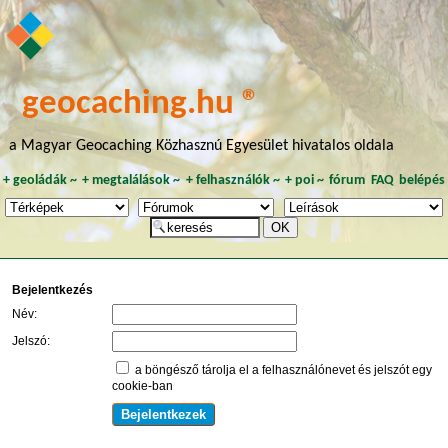
geocaching.hu ®
a Magyar Geocaching Közhasznú Egyesület hivatalos oldala
+
geoládák
~
+
megtalálások
~
+
felhasználók
~
+
poi
~
fórum
FAQ
belépés
Bejelentkezés
Név:
Jelszó:
a böngésző tárolja el a felhasználónevet és jelszót egy
cookie-ban