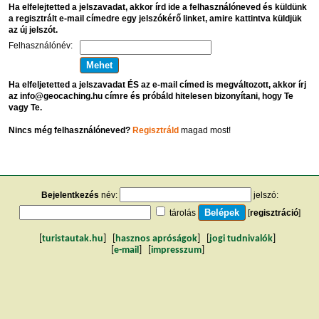
Ha elfelejtetted a jelszavadat, akkor írd ide a felhasználóneved és küldünk
a regisztrált e-mail címedre egy jelszókérő linket, amire kattintva küldjük
az új jelszót.
Felhasználónév:
Ha elfeljetetted a jelszavadat ÉS az e-mail címed is megváltozott, akkor írj
az info@geocaching.hu címre és próbáld hitelesen bizonyítani, hogy Te
vagy Te.
Nincs még felhasználóneved?
Regisztráld
magad most!
Bejelentkezés
név:
jelszó:
tárolás
[
regisztráció
]
[
turistautak.hu
] [
hasznos apróságok
] [
jogi tudnivalók
]
[
e-mail
] [
impresszum
]