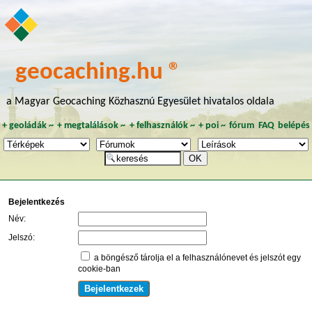
geocaching.hu ®
a Magyar Geocaching Közhasznú Egyesület hivatalos oldala
+
geoládák
~
+
megtalálások
~
+
felhasználók
~
+
poi
~
fórum
FAQ
belépés
Bejelentkezés
Név:
Jelszó:
a böngésző tárolja el a felhasználónevet és jelszót egy
cookie-ban