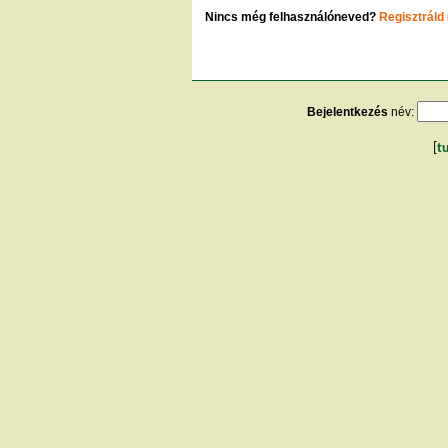
Nincs még felhasználóneved?
Regisztráld
Bejelentkezés
név:
[
t