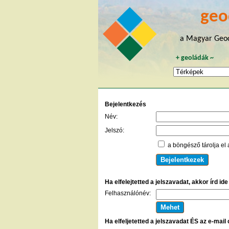
geo
a Magyar Geoc
+
geoládák
~
Bejelentkezés
Név:
Jelszó:
a böngésző tárolja el 
Ha elfelejtetted a jelszavadat, akkor írd id
Felhasználónév:
Ha elfeljetetted a jelszavadat ÉS az e-mail