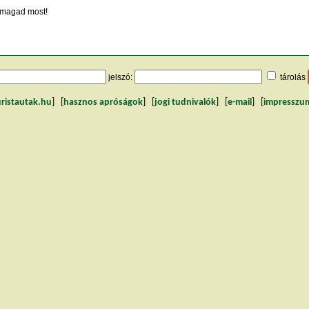
magad most!
jelszó:
tárolás
uristautak.hu
] [
hasznos apróságok
] [
jogi tudnivalók
] [
e-mail
] [
impresszu