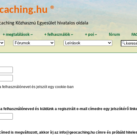
caching.hu ®
aching Közhasznú Egyesület hivatalos oldala
+
megtalálások
~
+
felhasználók
~
+
poi
~
fórum
FA
a felhasználónevet és jelszót egy cookie-ban
e a felhasználóneved és küldünk a regisztrált e-mail címedre egy jelszókérő linket
 címed is megváltozott, akkor írj az info@geocaching.hu címre és próbáld hitele