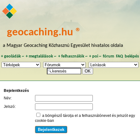
geocaching.hu ®
a Magyar Geocaching Közhasznú Egyesület hivatalos oldala
+
geoládák
~
+
megtalálások
~
+
felhasználók
~
+
poi
~
fórum
FAQ
belépés
Bejelentkezés
Név:
Jelszó:
a böngésző tárolja el a felhasználónevet és jelszót egy
cookie-ban