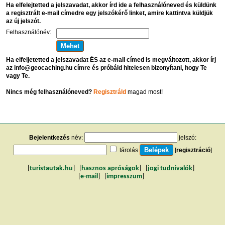
Ha elfelejtetted a jelszavadat, akkor írd ide a felhasználóneved és küldünk
a regisztrált e-mail címedre egy jelszókérő linket, amire kattintva küldjük
az új jelszót.
Felhasználónév:
Ha elfeljetetted a jelszavadat ÉS az e-mail címed is megváltozott, akkor írj
az info@geocaching.hu címre és próbáld hitelesen bizonyítani, hogy Te
vagy Te.
Nincs még felhasználóneved?
Regisztráld
magad most!
Bejelentkezés
név:
jelszó:
tárolás
[
regisztráció
]
[
turistautak.hu
] [
hasznos apróságok
] [
jogi tudnivalók
]
[
e-mail
] [
impresszum
]