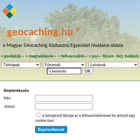
geocaching.hu ®
a Magyar Geocaching Közhasznú Egyesület hivatalos oldala
+
geoládák
~
+
megtalálások
~
+
felhasználók
~
+
poi
~
fórum
FAQ
belépés
Bejelentkezés
Név:
Jelszó:
a böngésző tárolja el a felhasználónevet és jelszót egy
cookie-ban