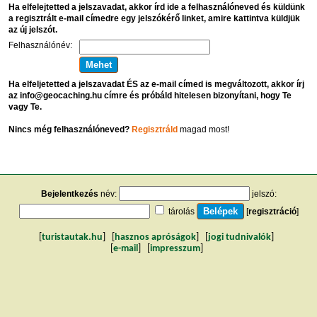
Ha elfelejtetted a jelszavadat, akkor írd ide a felhasználóneved és küldünk
a regisztrált e-mail címedre egy jelszókérő linket, amire kattintva küldjük
az új jelszót.
Felhasználónév:
Ha elfeljetetted a jelszavadat ÉS az e-mail címed is megváltozott, akkor írj
az info@geocaching.hu címre és próbáld hitelesen bizonyítani, hogy Te
vagy Te.
Nincs még felhasználóneved?
Regisztráld
magad most!
Bejelentkezés
név:
jelszó:
tárolás
[
regisztráció
]
[
turistautak.hu
] [
hasznos apróságok
] [
jogi tudnivalók
]
[
e-mail
] [
impresszum
]