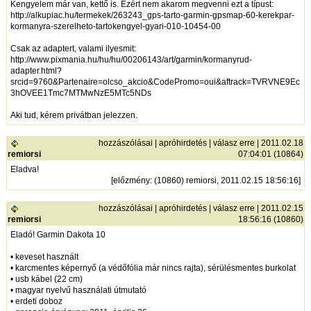
Kengyelem már van, kettő is. Ezért nem akarom megvenni ezt a típust:
http://alkupiac.hu/termekek/263243_gps-tarto-garmin-gpsmap-60-kerekpar-
kormanyra-szerelheto-tartokengyel-gyari-010-10454-00
Csak az adaptert, valami ilyesmit:
http://www.pixmania.hu/hu/hu/00206143/art/garmin/kormanyrud-
adapter.html?
srcid=9760&Partenaire=olcso_akcio&CodePromo=oui&aftrack=TVRVNE9Ec
3hOVEE1Tmc7MTMwNzE5MTc5NDs
Aki tud, kérem privátban jelezzen.
hozzászólásai
|
apróhirdetés
|
válasz erre
| 2011.02.18
remiorsi
07:04:01 (10864)
Eladva!
[
előzmény
: (10860) remiorsi, 2011.02.15 18:56:16]
hozzászólásai
|
apróhirdetés
|
válasz erre
| 2011.02.15
remiorsi
18:56:16 (10860)
Eladó! Garmin Dakota 10
• keveset használt
• karcmentes képernyő (a védőfólia már nincs rajta), sérülésmentes burkolat
• usb kábel (22 cm)
• magyar nyelvű használati útmutató
• erdeti doboz