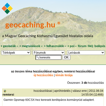
geocaching.hu ®
a Magyar Geocaching Közhasznú Egyesület hivatalos oldala
+
geoládák
~
+
megtalálások
~
+
felhasználók
~
+
poi
~
fórum
FAQ
belépés
az összes téma hozzászólásai egyben, remiorsi hozzászólásai
új hozzászólás
|
témák listája
Összesen:
3 db
hozzászólás
hozzászólásai
|
apróhirdetés
|
válasz erre
| 2011.06.04
remiorsi
14:55:04 (11466)
Garmin Gpsmap 60CSX-hez keresek kerékpáros kormányrúd adaptert.