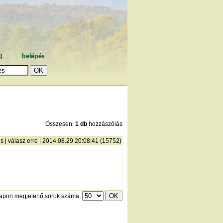
Q
belépés
Összesen:
1 db
hozzászólás
és
|
válasz erre
| 2014.08.29 20:08:41 (15752)
lapon megjelenő sorok száma: