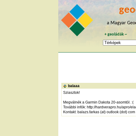
geo
a Magyar Geoc
+
geoládák
~
balaaa
Sziasztok!
Megválnék a Garmin Dakota 20-asomtól. :(
További infók:
http://hardverapro.hu/apro/
Kontakt: balazs.farkas (at) outlook (dot) com