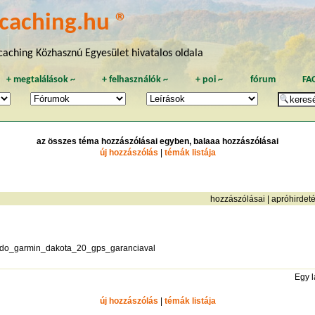
caching.hu ®
aching Közhasznú Egyesület hivatalos oldala
+
megtalálások
~
+
felhasználók
~
+
poi
~
fórum
FA
az összes téma hozzászólásai egyben, balaaa hozzászólásai
új hozzászólás
|
témák listája
hozzászólásai
|
apróhirdet
elado_garmin_dakota_20_gps_garanciaval
Egy 
új hozzászólás
|
témák listája