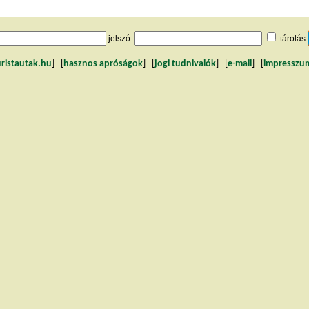
jelszó:
tárolás
uristautak.hu
] [
hasznos apróságok
] [
jogi tudnivalók
] [
e-mail
] [
impresszu