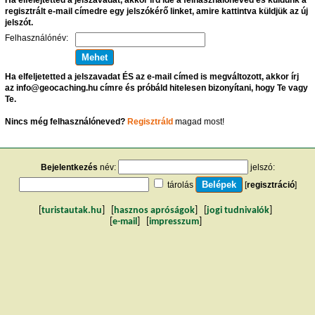
regisztrált e-mail címedre egy jelszókérő linket, amire kattintva küldjük az új
jelszót.
Felhasználónév:
Ha elfeljetetted a jelszavadat ÉS az e-mail címed is megváltozott, akkor írj
az info@geocaching.hu címre és próbáld hitelesen bizonyítani, hogy Te vagy
Te.
Nincs még felhasználóneved?
Regisztráld
magad most!
Bejelentkezés
név:
jelszó:
tárolás
[
regisztráció
]
[
turistautak.hu
] [
hasznos apróságok
] [
jogi tudnivalók
]
[
e-mail
] [
impresszum
]