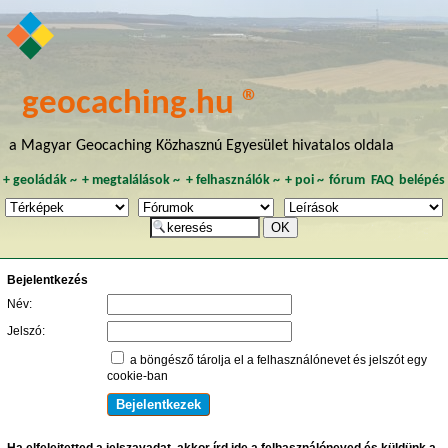
geocaching.hu ®
a Magyar Geocaching Közhasznú Egyesület hivatalos oldala
+
geoládák
~
+
megtalálások
~
+
felhasználók
~
+
poi
~
fórum
FAQ
belépés
Bejelentkezés
Név:
Jelszó:
a böngésző tárolja el a felhasználónevet és jelszót egy
cookie-ban
Ha elfelejtetted a jelszavadat, akkor írd ide a felhasználóneved és küldünk a