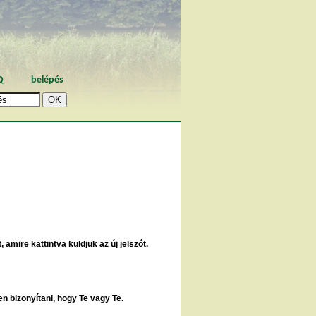
Q
belépés
 amire kattintva küldjük az új jelszót.
en bizonyítani, hogy Te vagy Te.