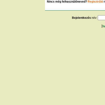
Nincs még felhasználóneved?
Regisztráld
m
Bejelentkezés
név:
[
t