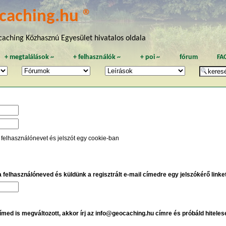
caching.hu ®
aching Közhasznú Egyesület hivatalos oldala
+
megtalálások
~
+
felhasználók
~
+
poi
~
fórum
FA
 felhasználónevet és jelszót egy cookie-ban
 a felhasználóneved és küldünk a regisztrált e-mail címedre egy jelszókérő linket,
címed is megváltozott, akkor írj az info@geocaching.hu címre és próbáld hiteles