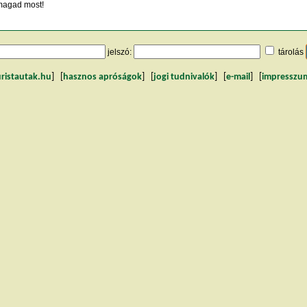
agad most!
jelszó:
tárolás
uristautak.hu
] [
hasznos apróságok
] [
jogi tudnivalók
] [
e-mail
] [
impresszu