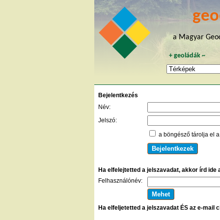
geo
a Magyar Geoc
+
geoládák
~
Bejelentkezés
Név:
Jelszó:
a böngésző tárolja el a
Ha elfelejtetted a jelszavadat, akkor írd ide
Felhasználónév:
Ha elfeljetetted a jelszavadat ÉS az e-mail 