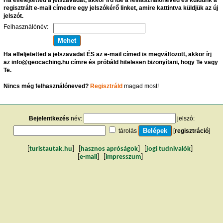
regisztrált e-mail címedre egy jelszókérő linket, amire kattintva küldjük az új
jelszót.
Felhasználónév:
Ha elfeljetetted a jelszavadat ÉS az e-mail címed is megváltozott, akkor írj
az info@geocaching.hu címre és próbáld hitelesen bizonyítani, hogy Te vagy
Te.
Nincs még felhasználóneved?
Regisztráld
magad most!
Bejelentkezés
név:
jelszó:
tárolás
[
regisztráció
]
[
turistautak.hu
] [
hasznos apróságok
] [
jogi tudnivalók
]
[
e-mail
] [
impresszum
]