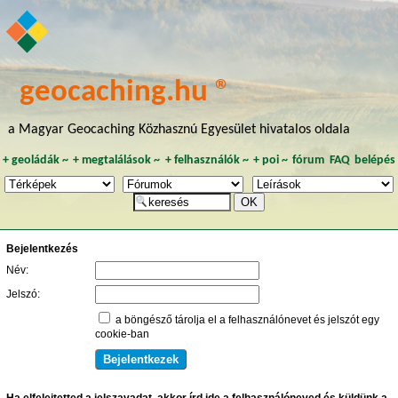
geocaching.hu ®
a Magyar Geocaching Közhasznú Egyesület hivatalos oldala
+
geoládák
~
+
megtalálások
~
+
felhasználók
~
+
poi
~
fórum
FAQ
belépés
Bejelentkezés
Név:
Jelszó:
a böngésző tárolja el a felhasználónevet és jelszót egy
cookie-ban
Ha elfelejtetted a jelszavadat, akkor írd ide a felhasználóneved és küldünk a