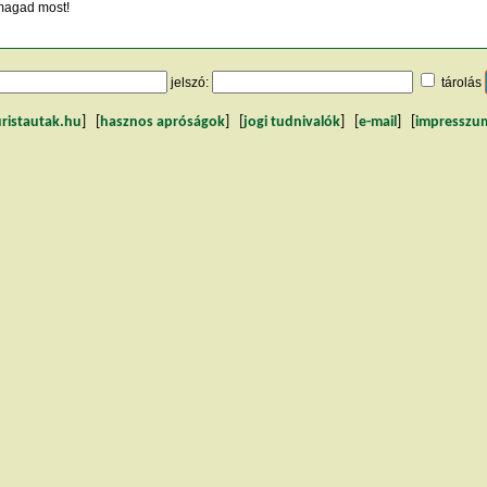
agad most!
jelszó:
tárolás
uristautak.hu
] [
hasznos apróságok
] [
jogi tudnivalók
] [
e-mail
] [
impresszu