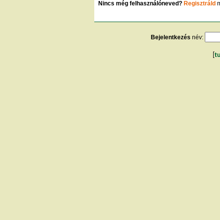
Nincs még felhasználóneved?
Regisztráld
m
Bejelentkezés
név:
[
t