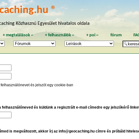
caching.hu ®
aching Közhasznú Egyesület hivatalos oldala
+
megtalálások
~
+
felhasználók
~
+
poi
~
fórum
FA
 felhasználónevet és jelszót egy cookie-ban
 a felhasználóneved és küldünk a regisztrált e-mail címedre egy jelszókérő linket,
címed is megváltozott, akkor írj az info@geocaching.hu címre és próbáld hiteles