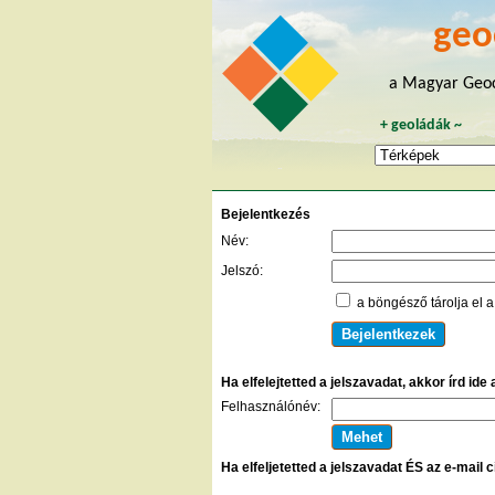
geo
a Magyar Geoc
+
geoládák
~
Bejelentkezés
Név:
Jelszó:
a böngésző tárolja el a
Ha elfelejtetted a jelszavadat, akkor írd ide
Felhasználónév:
Ha elfeljetetted a jelszavadat ÉS az e-mail 