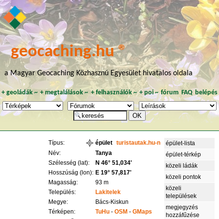
geocaching.hu ®
a Magyar Geocaching Közhasznú Egyesület hivatalos oldala
+
geoládák
~
+
megtalálások
~
+
felhasználók
~
+
poi
~
fórum
FAQ
belépés
Típus:
épület
turistautak.hu-n
épület-lista
Név:
Tanya
épület-térkép
Szélesség (lat):
N 46° 51,034'
közeli ládák
Hosszúság (lon):
E 19° 57,817'
közeli pontok
Magasság:
93 m
közeli
Település:
Lakitelek
települések
Megye:
Bács-Kiskun
megjegyzés
Térképen:
TuHu
-
OSM
-
GMaps
hozzáfűzése