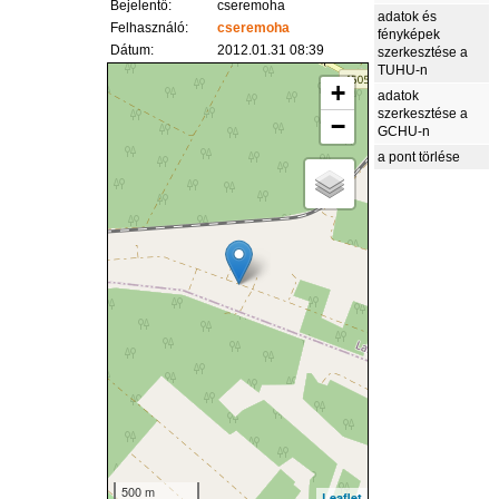
Bejelentő:
cseremoha
adatok és
Felhasználó:
cseremoha
fényképek
Dátum:
2012.01.31 08:39
szerkesztése a
TUHU-n
+
adatok
szerkesztése a
−
GCHU-n
a pont törlése
500 m
Leaflet