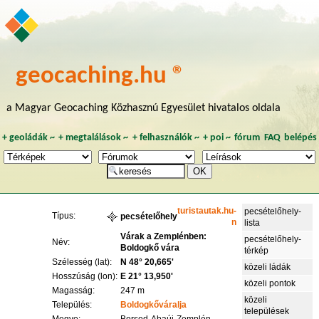
geocaching.hu ®
a Magyar Geocaching Közhasznú Egyesület hivatalos oldala
+
geoládák
~
+
megtalálások
~
+
felhasználók
~
+
poi
~
fórum
FAQ
belépés
turistautak.hu-
pecsételőhely-
Típus:
pecsételőhely
n
lista
Várak a Zemplénben:
pecsételőhely-
Név:
Boldogkő vára
térkép
Szélesség (lat):
N 48° 20,665'
közeli ládák
Hosszúság (lon):
E 21° 13,950'
közeli pontok
Magasság:
247 m
közeli
Település:
Boldogkőváralja
települések