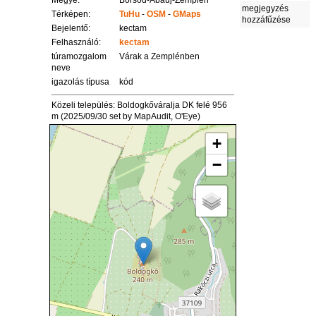
Megye:
Borsod-Abaúj-Zemplén
megjegyzés
Térképen:
TuHu
-
OSM
-
GMaps
hozzáfűzése
Bejelentő:
kectam
Felhasználó:
kectam
túramozgalom
Várak a Zemplénben
neve
igazolás típusa
kód
Közeli település: Boldogkőváralja DK felé 956
m (2025/09/30 set by MapAudit, O'Eye)
+
−