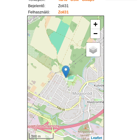
Bejelentő:
Zoli31
Felhasználó:
Zoli31
+
−
500 m
Leaflet