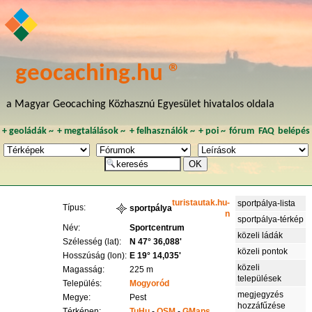
geocaching.hu ®
a Magyar Geocaching Közhasznú Egyesület hivatalos oldala
+
geoládák
~
+
megtalálások
~
+
felhasználók
~
+
poi
~
fórum
FAQ
belépés
turistautak.hu-
sportpálya-lista
Típus:
sportpálya
n
sportpálya-térkép
Név:
Sportcentrum
közeli ládák
Szélesség (lat):
N 47° 36,088'
közeli pontok
Hosszúság (lon):
E 19° 14,035'
közeli
Magasság:
225 m
települések
Település:
Mogyoród
megjegyzés
Megye:
Pest
hozzáfűzése
Térképen:
TuHu
-
OSM
-
GMaps