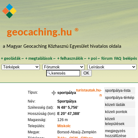
geocaching.hu ®
a Magyar Geocaching Közhasznú Egyesület hivatalos oldala
+
geoládák
~
+
megtalálások
~
+
felhasználók
~
+
poi
~
fórum
FAQ
belépés
turistautak.hu-
sportpálya-lista
Típus:
sportpálya
n
sportpálya-térkép
Név:
Sportpálya
közeli ládák
Szélesség (lat):
N 48° 5,756'
közeli pontok
Hosszúság (lon):
E 20° 47,388'
közeli
Magasság:
126 m
települések
Település:
Miskolc
megjegyzés
Megye:
Borsod-Abaúj-Zemplén
hozzáfűzése