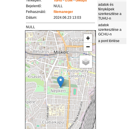
Térképen:
TuHu
-
OSM
-
GMaps
adatok és
Bejelentő:
NULL
fényképek
Felhasználó:
filemaneger
szerkesztése a
Dátum:
2024.06.23 13:03
TUHU-n
adatok
NULL
szerkesztése a
GCHU-n
+
a pont törlése
−