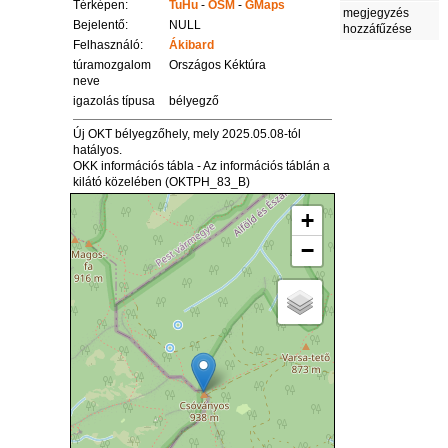
Térképen:
TuHu
-
OSM
-
GMaps
megjegyzés
Bejelentő:
NULL
hozzáfűzése
Felhasználó:
Ákibard
túramozgalom
Országos Kéktúra
neve
igazolás típusa
bélyegző
Új OKT bélyegzőhely, mely 2025.05.08-tól
hatályos.
OKK információs tábla - Az információs táblán a
kilátó közelében (OKTPH_83_B)
+
−