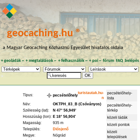
geocaching.hu ®
a Magyar Geocaching Közhasznú Egyesület hivatalos oldala
+
geoládák
~
+
megtalálások
~
+
felhasználók
~
+
poi
~
fórum
FAQ
belépés
turistautak.hu-
pecsételőhely-
Típus:
pecsételőhely
n
lista
Név:
OKTPH_83_B (Csóványos)
pecsételőhely-
Szélesség (lat):
N 47° 56,949'
térkép
Hosszúság (lon):
E 18° 56,904'
közeli ládák
Magasság:
935 m
közeli pontok
Település:
Diósjenő
közeli
Megye:
Nógrád
települések