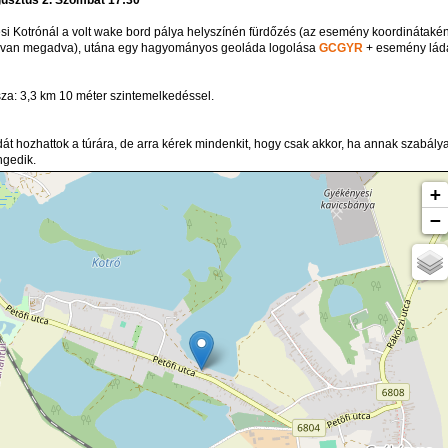
i Kotrónál a volt wake bord pálya helyszínén fürdőzés (az esemény koordinátakén
ó van megadva), utána egy hagyományos geoláda logolása
GCGYR
+ esemény lád
sza: 3,3 km 10 méter szintemelkedéssel.
át hozhattok a túrára, de arra kérek mindenkit, hogy csak akkor, ha annak szabálya
gedik.
+
−