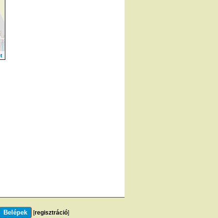
t
[
regisztráció
]