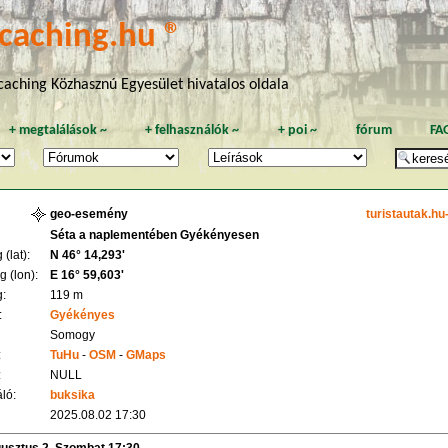
caching.hu ®
aching Közhasznú Egyesület hivatalos oldala
+
megtalálások
~
+
felhasználók
~
+
poi
~
fórum
FA
geo-esemény
turistautak.hu
Séta a naplementében Gyékényesen
(lat):
N 46° 14,293'
 (lon):
E 16° 59,603'
:
119 m
:
Gyékényes
Somogy
:
TuHu
-
OSM
-
GMaps
:
NULL
ló:
buksika
2025.08.02 17:30
gusztus 2. Szombat 17:30