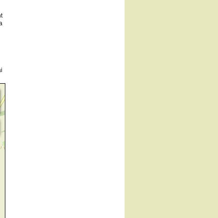
t
a
i