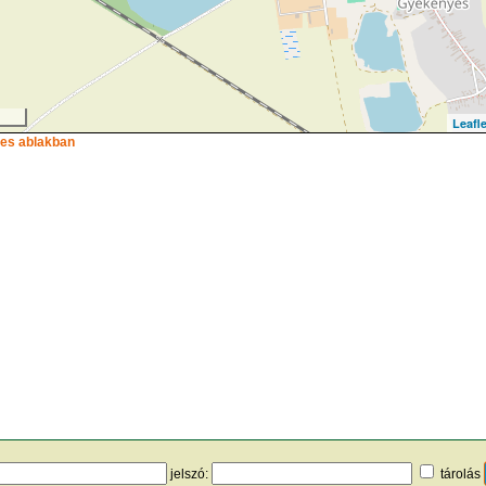
Leafle
ljes ablakban
jelszó:
tárolás