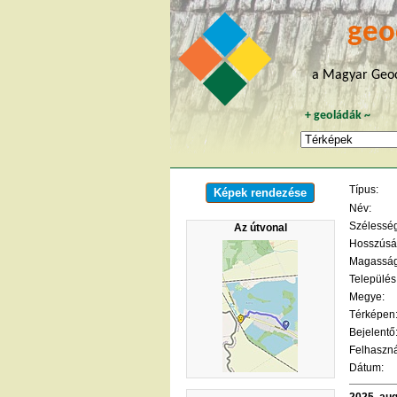
geo
a Magyar Geoc
+
geoládák
~
Típus:
Képek rendezése
Név:
Szélesség 
Az útvonal
Hosszúság
Magasság
Település
Megye:
Térképen
Bejelentő
Felhaszná
Dátum:
2025. au