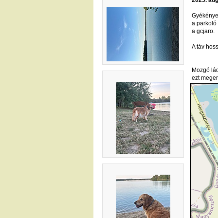
Gyékényes
a parkol
a gcjaro.
A táv hos
Mozgó lád
ezt megen