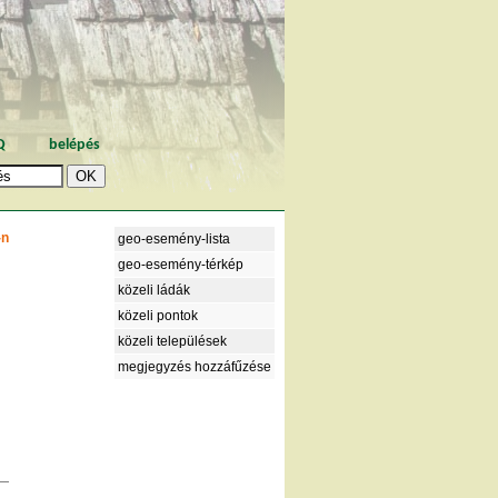
Q
belépés
-n
geo-esemény-lista
geo-esemény-térkép
közeli ládák
közeli pontok
közeli települések
megjegyzés hozzáfűzése