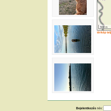
500 m
térkép te
Bejelentkezés
név: