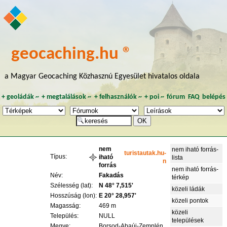
geocaching.hu ®
a Magyar Geocaching Közhasznú Egyesület hivatalos oldala
+
geoládák
~
+
megtalálások
~
+
felhasználók
~
+
poi
~
fórum
FAQ
belépés
nem
nem iható forrás-
turistautak.hu-
Típus:
iható
lista
n
forrás
nem iható forrás-
Név:
Fakadás
térkép
Szélesség (lat):
N 48° 7,515'
közeli ládák
Hosszúság (lon):
E 20° 28,957'
közeli pontok
Magasság:
469 m
közeli
Település:
NULL
települések
Megye:
Borsod-Abaúj-Zemplén