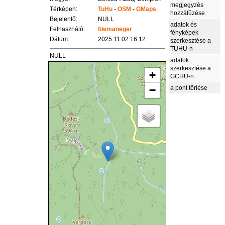
megjegyzés
Térképen:
TuHu
-
OSM
-
GMaps
hozzáfűzése
Bejelentő:
NULL
adatok és
Felhasználó:
filemaneger
fényképek
Dátum:
2025.11.02 16:12
szerkesztése a
TUHU-n
NULL
adatok
szerkesztése a
+
GCHU-n
−
a pont törlése