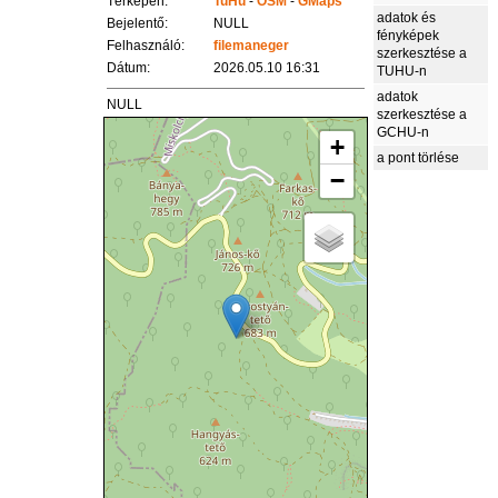
Térképen:
TuHu
-
OSM
-
GMaps
adatok és
Bejelentő:
NULL
fényképek
Felhasználó:
filemaneger
szerkesztése a
Dátum:
2026.05.10 16:31
TUHU-n
adatok
NULL
szerkesztése a
GCHU-n
+
a pont törlése
−