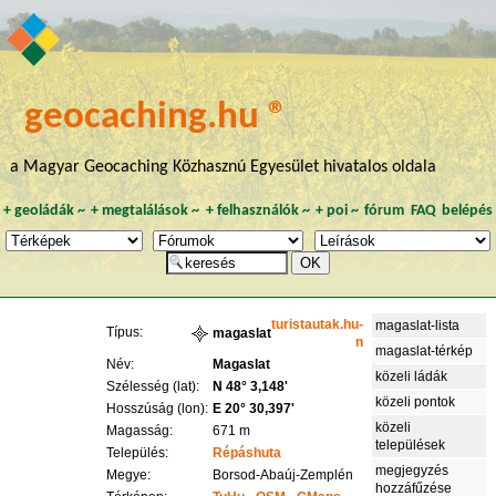
geocaching.hu ®
a Magyar Geocaching Közhasznú Egyesület hivatalos oldala
+
geoládák
~
+
megtalálások
~
+
felhasználók
~
+
poi
~
fórum
FAQ
belépés
turistautak.hu-
magaslat-lista
Típus:
magaslat
n
magaslat-térkép
Név:
Magaslat
közeli ládák
Szélesség (lat):
N 48° 3,148'
közeli pontok
Hosszúság (lon):
E 20° 30,397'
közeli
Magasság:
671 m
települések
Település:
Répáshuta
megjegyzés
Megye:
Borsod-Abaúj-Zemplén
hozzáfűzése