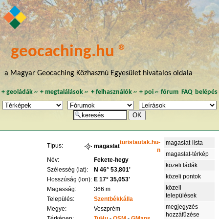
geocaching.hu ®
a Magyar Geocaching Közhasznú Egyesület hivatalos oldala
+
geoládák
~
+
megtalálások
~
+
felhasználók
~
+
poi
~
fórum
FAQ
belépés
turistautak.hu-
magaslat-lista
Típus:
magaslat
n
magaslat-térkép
Név:
Fekete-hegy
közeli ládák
Szélesség (lat):
N 46° 53,801'
közeli pontok
Hosszúság (lon):
E 17° 35,053'
közeli
Magasság:
366 m
települések
Település:
Szentbékkálla
megjegyzés
Megye:
Veszprém
hozzáfűzése
Térképen:
TuHu
-
OSM
-
GMaps