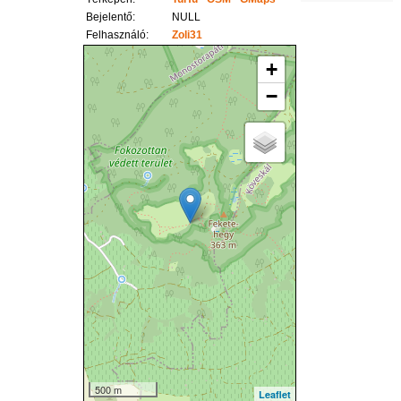
Bejelentő:
NULL
Felhasználó:
Zoli31
+
−
500 m
Leaflet