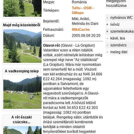
megjegyzés
Megye:
Románia
hozzáfűzése
TuHu
-
OSM
-
Térképen:
GMaps
-
nyilvános WC
Miki, Anikó,
Bejelentő:
Melinda és Dani
+
ivóvíz
Majd még közelebbről
Felhasználó:
MikiCache
+
szemeteskuka
Dátum:
2005.08.09 20:20
-
kávé, tea
-
szendvics
Glavoi-rét
(Glavoi - La Grajduri)
Valamikor ezen a réten istállók
-
meleg étel
voltak, ezért némelyik leírásban még
szerepel régi neve "Az istállóknál"
(La Grajduri). Mára már nyomokban
sem ismerhető fel a múlt. Viszont
A vadkemping telep
van két erdészház és az N46 34.666
E22 42.264 (magasság: 1092 m)
pontban a Salvamont, de
ugyanakkor fellelhetünk egy
vegyesbolt szerűséget is. A Glavoi-
rét mára a vadkempingezők
paradicsoma lett. A bővizű kitűnő
forrást az N46 34.653 E22 42.303
(magasság: 1082 m) pontban
A rét északi
találjuk. Rengeteg sátor, utánfutók és
csücske...
óriási szeméttároló konténerek
tarkítják a minden oldalról
fenyőerdőkkel borított hegyekkel