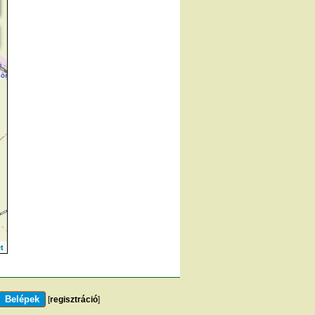
t
[
regisztráció
]