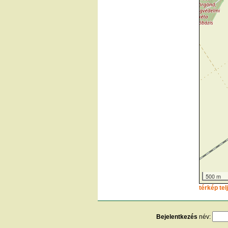
500 m
térkép te
Bejelentkezés
név: