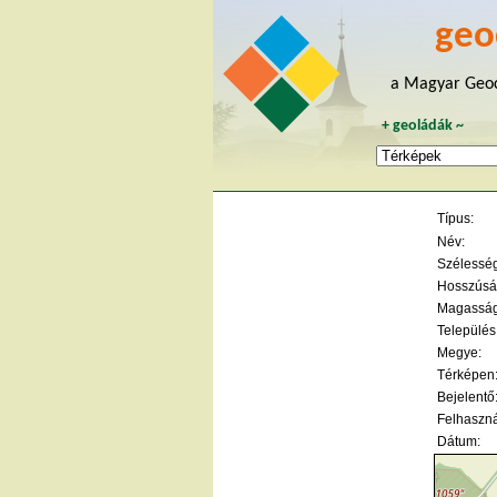
geo
a Magyar Geoc
+
geoládák
~
Típus:
Név:
Szélesség 
Hosszúság
Magasság
Település
Megye:
Térképen
Bejelentő
Felhaszná
Dátum: