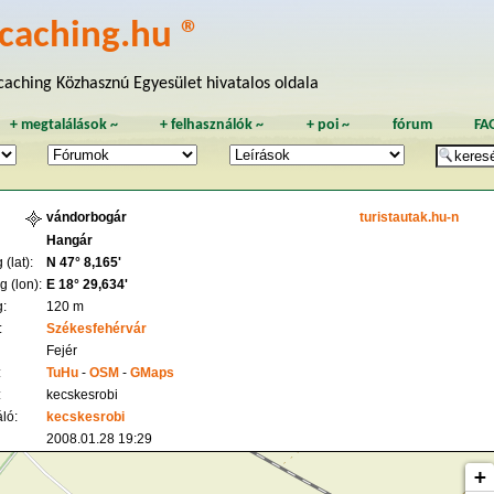
caching.hu ®
aching Közhasznú Egyesület hivatalos oldala
+
megtalálások
~
+
felhasználók
~
+
poi
~
fórum
FA
vándorbogár
turistautak.hu-n
Hangár
(lat):
N 47° 8,165'
 (lon):
E 18° 29,634'
:
120 m
:
Székesfehérvár
Fejér
:
TuHu
-
OSM
-
GMaps
:
kecskesrobi
ló:
kecskesrobi
2008.01.28 19:29
+