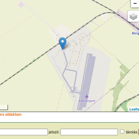
−
Leafle
ljes ablakban
jelszó:
tárolás