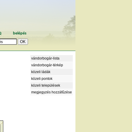
Q
belépés
vándorbogár-lista
vándorbogár-térkép
közeli ládák
közeli pontok
közeli települések
megjegyzés hozzáfűzése