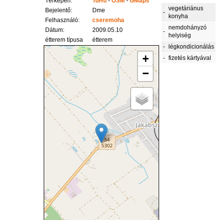
Térképen:
TuHu
-
OSM
-
GMaps
vegetáriánus
Bejelentő:
Dme
-
konyha
Felhasználó:
cseremoha
nemdohányzó
Dátum:
2009.05.10
-
helyiség
étterem típusa
étterem
-
légkondicionálás
+
-
fizetés kártyával
−