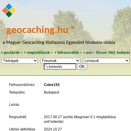
geocaching.hu ®
a Magyar Geocaching Közhasznú Egyesület hivatalos oldala
+
geoládák
~
+
megtalálások
~
+
felhasználók
~
+
poi
~
fórum
FAQ
belépés
Felhasználónév:
Colos155
Település:
Budapest
Leírás:
Regisztrált:
2017.08.27 (azóta átlagosan 0.1 megtalálása
volt hetente)
Utolsó aktivitása
2024.10.27