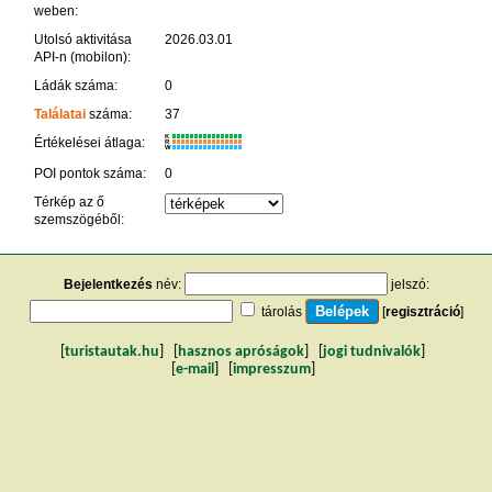
weben:
Utolsó aktivitása
2026.03.01
API-n (mobilon):
Ládák száma:
0
Találatai
száma:
37
K
Értékelései átlaga:
R
W
POI pontok száma:
0
Térkép az ő
szemszögéből:
Bejelentkezés
név:
jelszó:
tárolás
[
regisztráció
]
[
turistautak.hu
] [
hasznos apróságok
] [
jogi tudnivalók
]
[
e-mail
] [
impresszum
]