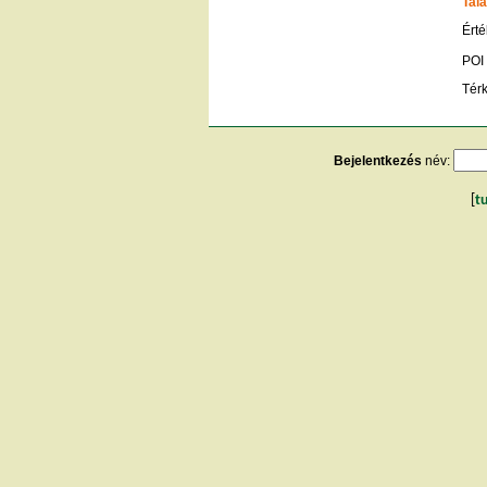
Talá
Érté
POI
Tér
Bejelentkezés
név:
[
t