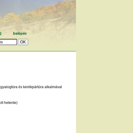
Q
belépés
 gyalogtúra és kerékpártúra alkalmával
lt hetente)