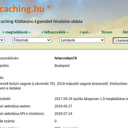
caching.hu ®
aching Közhasznú Egyesület hivatalos oldala
+
megtalálások
~
+
felhasználók
~
+
poi
~
fórum
FA
használónév:
feherzoltan79
pülés:
Budapest
ás:
vezett túrázó vagyok (Lokomotív TE). 2019 májustúl vagyok túravezető. Elsősorban
sem a ládákat.
sztrált:
2017.09.19 (azóta átlagosan 1.9 megtalálása vo
só aktivitása weben:
2026.06.27
só aktivitása API-n (mobilon):
2026.07.24
ák száma:
0