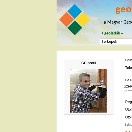
geo
a Magyar Geoc
+
geoládák
~
Fel
GC profil
Tele
Leír
Szer
kere
Regi
Utol
Utol
Lád