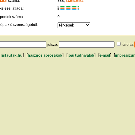
latai
száma:
888,
statisztika
K
kelései átlaga:
R
W
 pontok száma:
0
kép az ő szemszögéből:
jelszó:
tárolás
uristautak.hu
] [
hasznos apróságok
] [
jogi tudnivalók
] [
e-mail
] [
impresszu