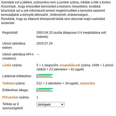
Szeretjük ezt a játékot, számunkra nem a pontok száma, inkább a léte a fontos.
Köszönjük , hogy elvezettek bennünket a kedvenc helyeitekre, továbbá
köszönjük azt a sok információt amivel megkönnyítitek a keresést valamint
bemutatjátok a környék látnivalóit , történelmét, érdekességeit...
Reméljük, hogy az általunk kihelyezett ládák sem okoznak majd csalódást
senkinek!
Regisztrált:
2003.04.20 (azóta átlagosan 0.4 megtalálása volt
hetente)
Utolsó aktivitása
2025.07.29
weben:
Utolsó aktivitása API-n
---
(mobilon):
Ládák
száma:
5
+ 1 megszűnt
,
megtalálásaik
száma: 2499
+ 1 jelszó
nélküli
+ 23 sikertelen
+ 62 egyéb
K
Ládáinak értékelése:
R
W
Találatai
száma:
512
+ 3 sikertelen
+ 34 egyéb
,
statisztika
K
Értékelései átlaga:
R
W
POI pontok
száma:
1
Térkép az ő
szemszögéből: