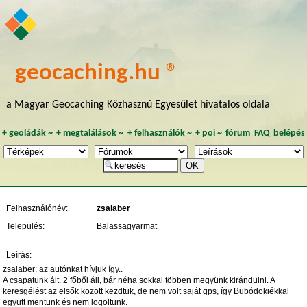
geocaching.hu ®
a Magyar Geocaching Közhasznú Egyesület hivatalos oldala
+
geoládák
~
+
megtalálások
~
+
felhasználók
~
+
poi
~
fórum
FAQ
belépés
Felhasználónév:
zsalaber
Település:
Balassagyarmat
Leírás:
zsalaber: az autónkat hívjuk így..
A csapatunk ált. 2 főből áll, bár néha sokkal többen megyünk kirándulni. A
keresgélést az elsők között kezdtük, de nem volt saját gps, így Bubódokiékkal
együtt mentünk és nem logoltunk.