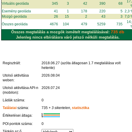
17
Virtuális geoláda
345
3
42
390
68
Esemény geoláda
41
1
178
220
5
2,3
Mozgó geoláda
26
15
2
43
3
7,0
14
Összes geoláda
4676
104
479
5259
735
735 db
Összes megtalálás a mozgók ismételt megtalálásával:
Jelenleg nincs elbírálásra váró jelszó nélküli megtalálás.
Regisztrált:
2018.06.27 (azóta átlagosan 1.7 megtalálása volt
hetente)
Utolsó aktivitása
2026.08.04
weben:
Utolsó aktivitása API-n
2026.07.24
(mobilon):
Ládák száma:
0
Találatai
száma:
735
+ 3 sikertelen
,
statisztika
K
Értékelései átlaga:
R
W
POI pontok száma:
0
Térkép az ő