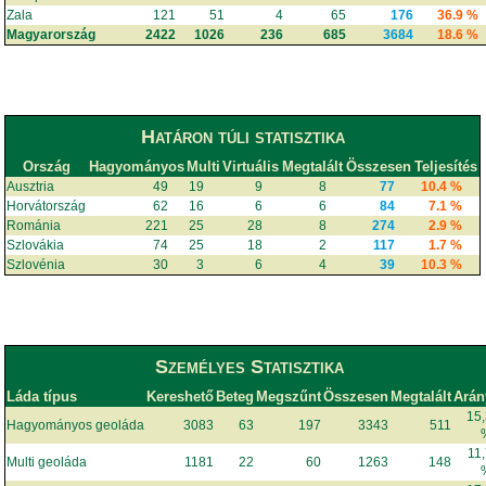
Zala
121
51
4
65
176
36.9 %
Magyarország
2422
1026
236
685
3684
18.6 %
Határon túli statisztika
Ország
Hagyományos
Multi
Virtuális
Megtalált
Összesen
Teljesítés
Ausztria
49
19
9
8
77
10.4 %
Horvátország
62
16
6
6
84
7.1 %
Románia
221
25
28
8
274
2.9 %
Szlovákia
74
25
18
2
117
1.7 %
Szlovénia
30
3
6
4
39
10.3 %
Személyes Statisztika
Láda típus
Kereshető
Beteg
Megszűnt
Összesen
Megtalált
Arán
15
Hagyományos geoláda
3083
63
197
3343
511
11
Multi geoláda
1181
22
60
1263
148