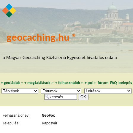
geocaching.hu ®
a Magyar Geocaching Közhasznú Egyesület hivatalos oldala
+
geoládák
~
+
megtalálások
~
+
felhasználók
~
+
poi
~
fórum
FAQ
belépés
Felhasználónév:
GeoFox
Település:
Kaposvár