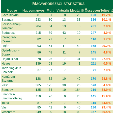
Magyarországi statisztika
Megye
Hagyományos
Multi
Virtuális
Megtalált
Összesen
Teljesít
Bács-Kiskun
81
31
8
23
120
19.2 %
Baranya
233
80
13
33
326
10.1 %
Borsod-Abaúj-
204
64
13
8
281
2.8 %
Zemplén
Budapest
115
89
43
10
247
4.0 %
Csongrád-
82
27
7
2
116
1.7 %
Csanád
Fejér
93
64
11
49
168
29.2 %
Győr-Moson-
86
48
11
7
145
4.8 %
Sopron
Hajdú-Bihar
78
26
7
31
111
27.9 %
Heves
139
53
19
1
211
0.5 %
Jász-Nagykun-
37
27
7
5
71
7.0 %
Szolnok
Komárom-
128
32
10
49
170
28.8 %
Esztergom
Pest
365
175
30
26
570
4.6 %
Somogy
135
74
10
164
219
74.9 %
Szabolcs-
110
26
9
23
145
15.9 %
Szatmár-Bereg
Tolna
81
27
7
40
115
34.8 %
Vas
85
42
9
40
136
29.4 %
Veszprém
249
90
18
109
357
30.5 %