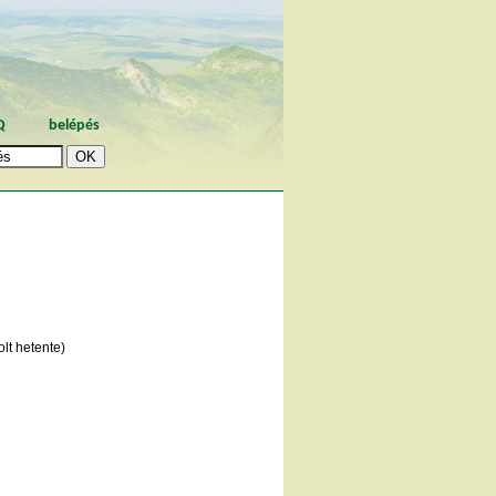
Q
belépés
lt hetente)