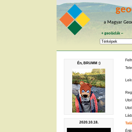
geo
a Magyar Geoc
+
geoládák
~
Fel
Én, BRUMM :)
Tele
Leír
Regi
Utol
Utol
Lád
2020.10.18.
Talá
Érté