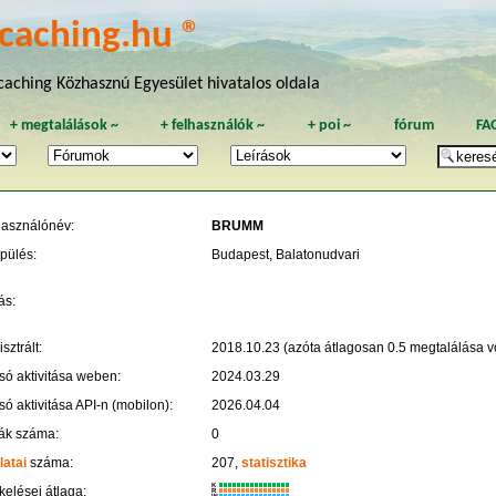
caching.hu ®
aching Közhasznú Egyesület hivatalos oldala
+
megtalálások
~
+
felhasználók
~
+
poi
~
fórum
FA
használónév:
BRUMM
pülés:
Budapest, Balatonudvari
ás:
sztrált:
2018.10.23 (azóta átlagosan 0.5 megtalálása vo
só aktivitása weben:
2024.03.29
só aktivitása API-n (mobilon):
2026.04.04
ák száma:
0
latai
száma:
207,
statisztika
K
kelései átlaga:
R
W