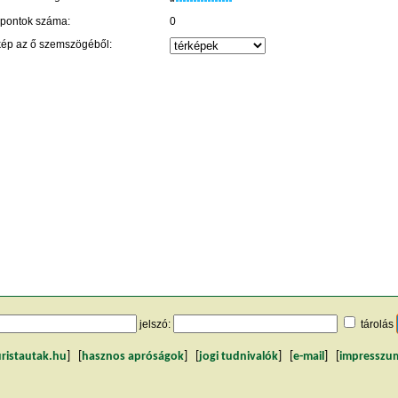
 pontok száma:
0
kép az ő szemszögéből:
jelszó:
tárolás
uristautak.hu
] [
hasznos apróságok
] [
jogi tudnivalók
] [
e-mail
] [
impresszu