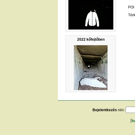
POI
Tér
2022 kőfejtőben
Bejelentkezés
név:
[
t