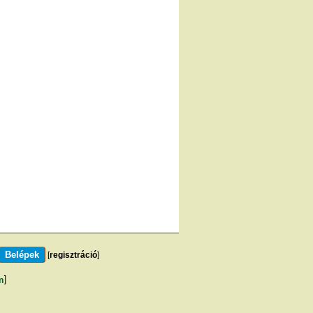
[
regisztráció
]
m
]