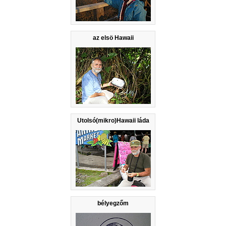
az elsö Hawaii
Utolsó(mikro)Hawaii láda
bélyegzőm