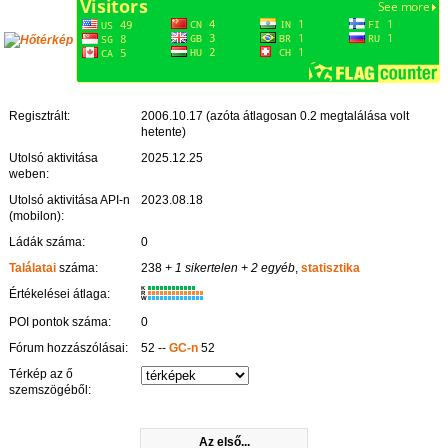
Regisztrált:
2006.10.17 (azóta átlagosan 0.2 megtalálása volt
hetente)
Utolsó aktivitása
2025.12.25
weben:
Utolsó aktivitása API-n
2023.08.18
(mobilon):
Ládák száma:
0
Találatai
száma:
238
+ 1 sikertelen
+ 2 egyéb
,
statisztika
K
Értékelései átlaga:
R
W
POI pontok száma:
0
Fórum hozzászólásai:
52 --
GC-n
52
Térkép az ő
szemszögéből:
Az első...