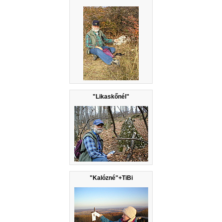
"Likaskőnél"
"Kalózné"+TiBi