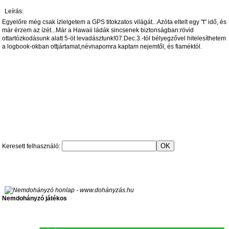
Leírás:
Egyelőre még csak ízlelgetem a GPS titokzatos világát...Azóta eltelt egy "t" idő, és
már érzem az ízét...Már a Hawaii ládák sincsenek biztonságban:rövid
ottartózkodásunk alatt 5-öt levadásztunk!07.Dec.3.-tól bélyegzővel hitelesíthetem
a logbook-okban ottjártamat,névnapomra kaptam nejemtől, és fiaméktól.
Keresett felhasználó:
Nemdohányzó játékos