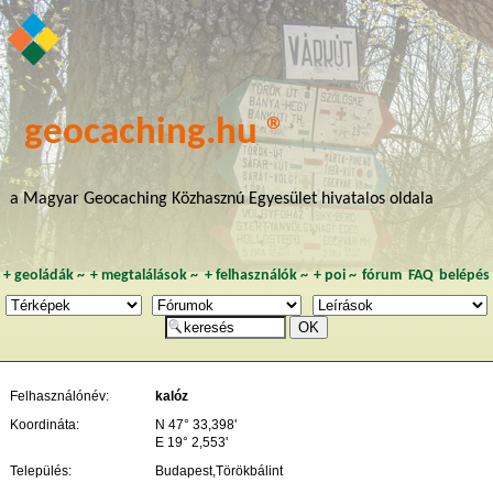
geocaching.hu ®
a Magyar Geocaching Közhasznú Egyesület hivatalos oldala
+
geoládák
~
+
megtalálások
~
+
felhasználók
~
+
poi
~
fórum
FAQ
belépés
Felhasználónév:
kalóz
Koordináta:
N 47° 33,398'
E 19° 2,553'
Település:
Budapest,Törökbálint