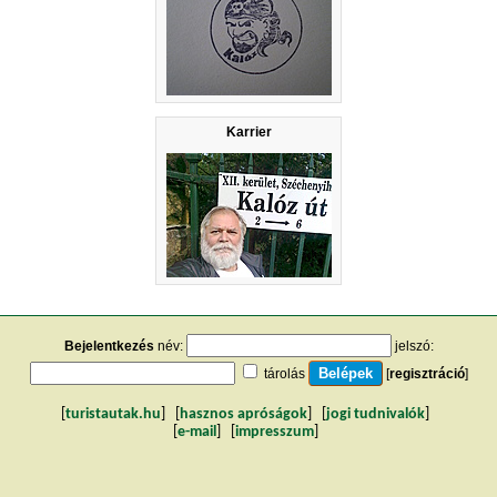
Karrier
Bejelentkezés
név:
jelszó:
tárolás
[
regisztráció
]
[
turistautak.hu
] [
hasznos apróságok
] [
jogi tudnivalók
]
[
e-mail
] [
impresszum
]