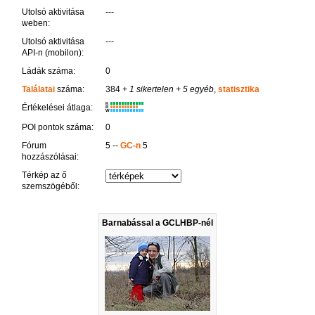
Utolsó aktivitása
---
weben:
Utolsó aktivitása
---
API-n (mobilon):
Ládák száma:
0
Találatai
száma:
384
+ 1 sikertelen
+ 5 egyéb
,
statisztika
K
Értékelései átlaga:
R
W
POI pontok száma:
0
Fórum
5 --
GC-n
5
hozzászólásai:
Térkép az ő
szemszögéből:
Barnabással a GCLHBP-nél