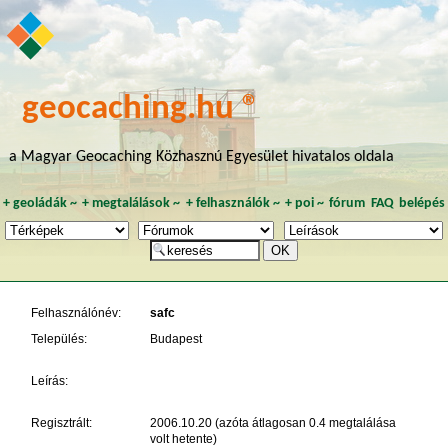
geocaching.hu ®
a Magyar Geocaching Közhasznú Egyesület hivatalos oldala
+
geoládák
~
+
megtalálások
~
+
felhasználók
~
+
poi
~
fórum
FAQ
belépés
Felhasználónév:
safc
Település:
Budapest
Leírás:
Regisztrált:
2006.10.20 (azóta átlagosan 0.4 megtalálása
volt hetente)