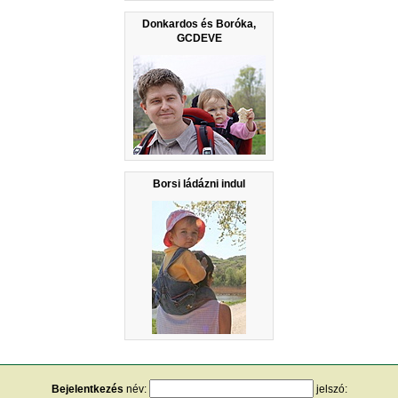
Donkardos és Boróka,
GCDEVE
Borsi ládázni indul
Bejelentkezés
név:
jelszó: