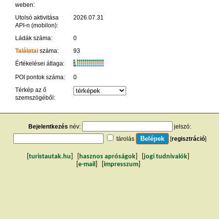
weben:
Utolsó aktivitása
2026.07.31
API-n (mobilon):
Ládák száma:
0
Találatai
száma:
93
K
Értékelései átlaga:
R
W
POI pontok száma:
0
Térkép az ő
szemszögéből:
Bejelentkezés
név:
jelszó:
tárolás
[
regisztráció
]
[
turistautak.hu
] [
hasznos apróságok
] [
jogi tudnivalók
]
[
e-mail
] [
impresszum
]