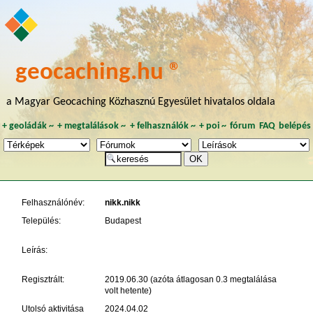
geocaching.hu ®
a Magyar Geocaching Közhasznú Egyesület hivatalos oldala
+
geoládák
~
+
megtalálások
~
+
felhasználók
~
+
poi
~
fórum
FAQ
belépés
Felhasználónév:
nikk.nikk
Település:
Budapest
Leírás:
Regisztrált:
2019.06.30 (azóta átlagosan 0.3 megtalálása
volt hetente)
Utolsó aktivitása
2024.04.02