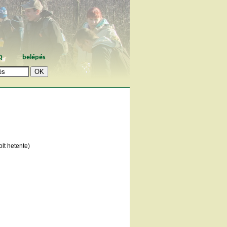
Q
belépés
lt hetente)