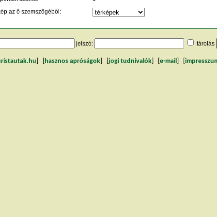
kép az ő szemszögéből:
jelszó:
tárolás
uristautak.hu
] [
hasznos apróságok
] [
jogi tudnivalók
] [
e-mail
] [
impresszu