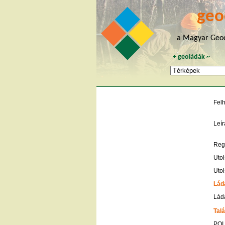
geo
a Magyar Geoc
+
geoládák
~
Fel
Leír
Regi
Utol
Utol
Lád
Ládá
Talá
POI