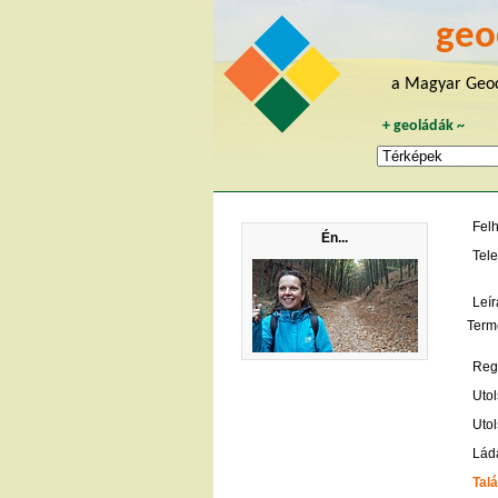
geo
a Magyar Geoc
+
geoládák
~
Fel
Én...
Tele
Leír
Term
Regi
Utol
Utol
Lád
Talá