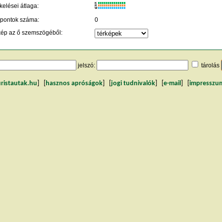
K
kelései átlaga:
R
W
 pontok száma:
0
kép az ő szemszögéből:
jelszó:
tárolás
uristautak.hu
] [
hasznos apróságok
] [
jogi tudnivalók
] [
e-mail
] [
impresszu