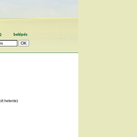
Q
belépés
lt hetente)