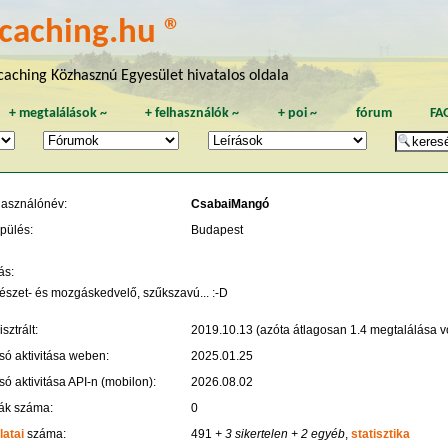
caching.hu ®
aching Közhasznú Egyesület hivatalos oldala
+
megtalálások
~
+
felhasználók
~
+
poi
~
fórum
FA
használónév:
CsabaiMangó
pülés:
Budapest
ás:
észet- és mozgáskedvelő, szűkszavú... :-D
sztrált:
2019.10.13 (azóta átlagosan 1.4 megtalálása vo
só aktivitása weben:
2025.01.25
só aktivitása API-n (mobilon):
2026.08.02
ák száma:
0
latai
száma:
491
+ 3 sikertelen
+ 2 egyéb
,
statisztika