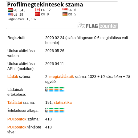
Regisztrált:
2020.02.24 (azóta átlagosan 0.6 megtalálása volt
hetente)
Utolsó aktivitása
2026.05.26
weben:
Utolsó aktivitása
2026.04.11
API-n (mobilon):
Ládák
száma:
2,
megtalálásaik
száma: 1323
+ 10 sikertelen
+ 18
egyéb
K
Ládáinak
R
W
értékelése:
Találatai
száma:
191,
statisztika
K
Értékelései átlaga:
R
W
POI pontok
száma:
418
POI pontok
térképre
418
téve: