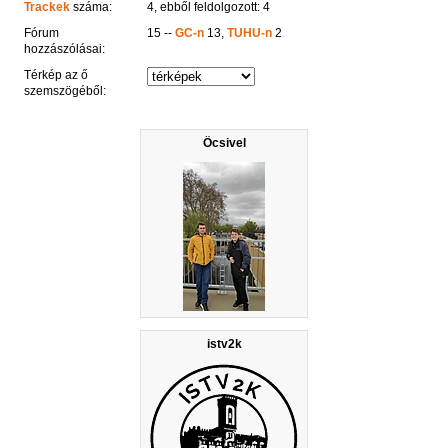
Trackek
száma:
4, ebből feldolgozott: 4
Fórum
15 --
GC-n
13,
TUHU-n
2
hozzászólásai:
Térkép az ő
szemszögéből:
Öcsivel
istv2k