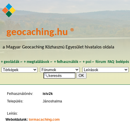
geocaching.hu ®
a Magyar Geocaching Közhasznú Egyesület hivatalos oldala
+
geoládák
~
+
megtalálások
~
+
felhasználók
~
+
poi
~
fórum
FAQ
belépés
Felhasználónév:
istv2k
Település:
Jánoshalma
Leírás:
Weboldalunk:
tormacaching.com