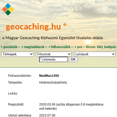
geocaching.hu ®
a Magyar Geocaching Közhasznú Egyesület hivatalos oldala
+
geoládák
~
+
megtalálások
~
+
felhasználók
~
+
poi
~
fórum
FAQ
belépés
Felhasználónév:
MadMax1456
Település:
Hódmezővásárhely
Leírás:
Regisztrált:
2020.03.06 (azóta átlagosan 0.8 megtalálása
volt hetente)
Utolsó aktivitása
2023.07.06