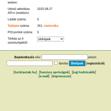
weben:
Utolsó aktivitása
2025.08.27
API-n (mobilon):
Ládák száma:
0
Találatai
száma:
261,
statisztika
POI pontok száma:
0
Térkép az ő
szemszögéből:
Bejelentkezés
név:
jelszó:
tárolás
[
regisztráció
]
[
turistautak.hu
] [
hasznos apróságok
] [
jogi tudnivalók
]
[
e-mail
] [
impresszum
]