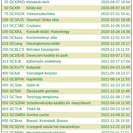
25
GCKRKD
Kerekedi-öböl
2020-04-27 16:04
50
GCKR
Király-kút
2020-06-07 16:37
75
GCH2OX
Vízkereszteződés
2020-07-01 10:41
100
GCSAJS
Savanyó Jóska sírja
2020-10-01 18:38
113
GCCSBC
Csobánc
2020-10-06 16:03
150
GCKKIL
Kossuth kilátó, Halomhegy
2020-10-26 14:36
200
GCkoza
Kozármislenyi séta
2020-12-01 13:33
213
GCrang
Harangtornyos kilátó
2020-12-02 15:17
250
GCBLCS
Bölcskei barangolás
2020-12-15 11:55
300
GCDEVE
Devecseri kastély és park
2021-03-07 17:01
313
GCEJE
Ejtőernyős emlékhely
2021-03-17 17:04
350
GCKUTY
Kutyavár
2021-04-23 14:49
400
GCfuit
Városligeti fenyves
2021-05-18 13:27
413
GCBFHK
Hajókilátó
2021-06-14 11:55
450
GCSzto
Széki-tó
2021-10-23 10:33
500
GC500
Ötszázadik geoláda
2021-12-19 11:46
513
GCTere
Terehegy temploma
2022-02-08 17:05
550
GCSZKM
Sztankovánszky-kastély és -mauzóleum
2022-04-14 11:30
600
GCTLIK
Törkő-lik
2022-09-13 15:43
613
GCGMBA
Gomba cache
2022-10-09 21:31
650
GCBras
Brassó, Kronstadt, Brasov
2022-11-26 15:55
700
GCSZVH
A szegedi vasúti híd maradványa
2022-12-22 15:16
713
GCMEKL
Mecseknádasdi kálvária
2023-02-11 11:01