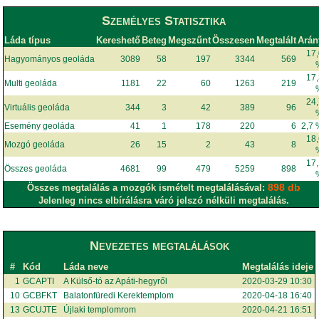
Személyes Statisztika
Láda típus
Kereshető
Beteg
Megszűnt
Összesen
Megtalált
Arán
17
Hagyományos geoláda
3089
58
197
3344
569
17
Multi geoláda
1181
22
60
1263
219
24
Virtuális geoláda
344
3
42
389
96
Esemény geoláda
41
1
178
220
6
2,7
18
Mozgó geoláda
26
15
2
43
8
17
Összes geoláda
4681
99
479
5259
898
898 db
Összes megtalálás a mozgók ismételt megtalálásával:
Jelenleg nincs elbírálásra váró jelszó nélküli megtalálás.
Nevezetes megtalálások
#
Kód
Láda neve
Megtalálás ideje
1
GCAPTI
A Külső-tó az Apáti-hegyről
2020-03-29 10:30
10
GCBFKT
Balatonfüredi Kerektemplom
2020-04-18 16:40
13
GCUJTE
Újlaki templomrom
2020-04-21 16:51