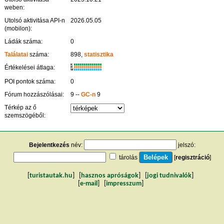
weben:
Utolsó aktivitása API-n
2026.05.05
(mobilon):
Ládák száma:
0
Találatai
száma:
898,
statisztika
K
Értékelései átlaga:
R
W
POI pontok száma:
0
Fórum hozzászólásai:
9 --
GC-n
9
Térkép az ő
szemszögéből:
Bejelentkezés
név:
jelszó:
tárolás
[
regisztráció
]
[
turistautak.hu
] [
hasznos apróságok
] [
jogi tudnivalók
]
[
e-mail
] [
impresszum
]