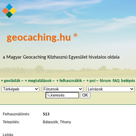
geocaching.hu ®
a Magyar Geocaching Közhasznú Egyesület hivatalos oldala
+
geoládák
~
+
megtalálások
~
+
felhasználók
~
+
poi
~
fórum
FAQ
belépés
Felhasználónév:
S13
Település:
Bátaszék, Tihany
Leírás: