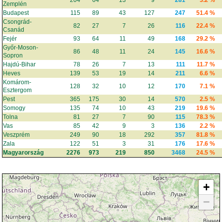
204
64
13
9
281
3.2 %
Zemplén
Budapest
115
89
43
127
247
51.4 %
Csongrád-
82
27
7
26
116
22.4 %
Csanád
Fejér
93
64
11
49
168
29.2 %
Győr-Moson-
86
48
11
24
145
16.6 %
Sopron
Hajdú-Bihar
78
26
7
13
111
11.7 %
Heves
139
53
19
14
211
6.6 %
Komárom-
128
32
10
12
170
7.1 %
Esztergom
Pest
365
175
30
14
570
2.5 %
Somogy
135
74
10
43
219
19.6 %
Tolna
81
27
7
90
115
78.3 %
Vas
85
42
9
3
136
2.2 %
Veszprém
249
90
18
292
357
81.8 %
Zala
122
51
3
31
176
17.6 %
Magyarország
2276
973
219
850
3468
24.5 %
+
−