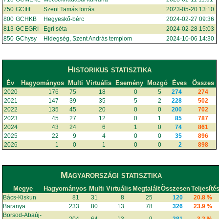
750
GCtttf
Szent Tamás forrás
2023-05-20 13:10
800
GCHKB
Hegyeskő-bérc
2024-02-27 09:36
813
GCEGRI
Egri séta
2024-02-28 15:03
850
GChysy
Hidegség, Szent András templom
2024-10-06 14:30
Historikus statisztika
Év
Hagyományos
Multi
Virtuális
Esemény
Mozgó
Éves
Összes
2020
176
75
18
0
5
274
274
2021
147
39
35
5
2
228
502
2022
135
45
20
0
0
200
702
2023
45
27
12
0
1
85
787
2024
43
24
6
1
0
74
861
2025
22
9
4
0
0
35
896
2026
1
0
1
0
0
2
898
Magyarországi statisztika
Megye
Hagyományos
Multi
Virtuális
Megtalált
Összesen
Teljesíté
Bács-Kiskun
81
31
8
25
120
20.8 %
Baranya
233
80
13
78
326
23.9 %
Borsod-Abaúj-