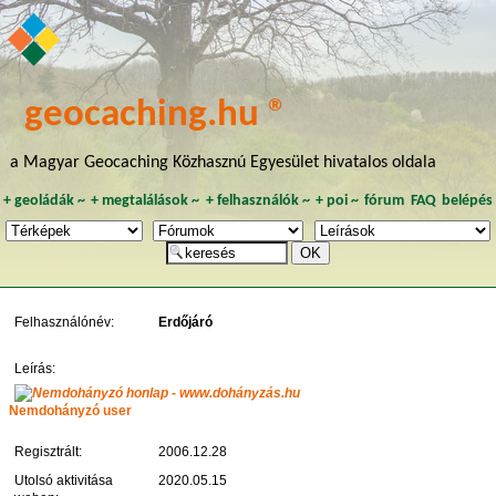
geocaching.hu ®
a Magyar Geocaching Közhasznú Egyesület hivatalos oldala
+
geoládák
~
+
megtalálások
~
+
felhasználók
~
+
poi
~
fórum
FAQ
belépés
Felhasználónév:
Erdőjáró
Leírás:
Nemdohányzó user
Regisztrált:
2006.12.28
Utolsó aktivitása
2020.05.15