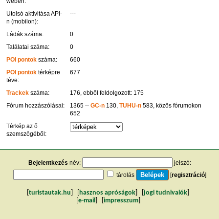
weben:
Utolsó aktivitása API-
---
n (mobilon):
Ládák száma:
0
Találatai száma:
0
POI pontok
száma:
660
POI pontok
térképre
677
téve:
Trackek
száma:
176, ebből feldolgozott: 175
Fórum hozzászólásai:
1365 --
GC-n
130,
TUHU-n
583, közös fórumokon
652
Térkép az ő
szemszögéből:
Bejelentkezés
név:
jelszó:
tárolás
[
regisztráció
]
[
turistautak.hu
] [
hasznos apróságok
] [
jogi tudnivalók
]
[
e-mail
] [
impresszum
]