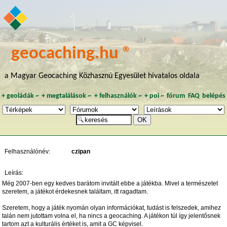
geocaching.hu ®
a Magyar Geocaching Közhasznú Egyesület hivatalos oldala
+
geoládák
~
+
megtalálások
~
+
felhasználók
~
+
poi
~
fórum
FAQ
belépés
Felhasználónév:
czipan
Leírás:
Még 2007-ben egy kedves barátom invitált ebbe a játékba. Mivel a természetet
szeretem, a játékot érdekesnek találtam, itt ragadtam.
Szeretem, hogy a játék nyomán olyan információkat, tudást is felszedek, amihez
talán nem jutottam volna el, ha nincs a geocaching. A játékon túl így jelentősnek
tartom azt a kulturális értéket is, amit a GC képvisel.