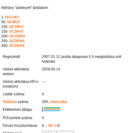
Néhány "jubileumi" találatom:
1:
GCLOCI
50:
GCMUZ
100:
GCDIKO
150:
GC3HAT
200:
GCAERO
250:
GCDENA
300:
GCDEGE
Regisztrált:
2007.01.11 (azóta átlagosan 0.3 megtalálása volt
hetente)
Utolsó aktivitása
2026.05.14
weben:
Utolsó aktivitása API-n
---
(mobilon):
Ládák száma:
0
Találatai
száma:
305,
statisztika
K
Értékelései átlaga:
R
W
POI pontok száma:
0
Fórum hozzászólásai:
6 --
GC-n
6