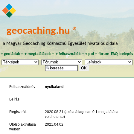
geocaching.hu ®
a Magyar Geocaching Közhasznú Egyesület hivatalos oldala
+
geoládák
~
+
megtalálások
~
+
felhasználók
~
+
poi
~
fórum
FAQ
belépés
Felhasználónév:
nyulkaland
Leírás:
Regisztrált:
2020.08.21 (azóta átlagosan 0.1 megtalálása
volt hetente)
Utolsó aktivitása
2021.04.02
weben: