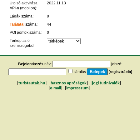
Utolsó aktivitása
2022.11.13
API-n (mobilon):
Ládák száma:
0
Találatai
száma:
44
POI pontok száma:
0
Térkép az ő
szemszögéből:
Bejelentkezés
név:
jelszó:
tárolás
[
regisztráció
]
[
turistautak.hu
] [
hasznos apróságok
] [
jogi tudnivalók
]
[
e-mail
] [
impresszum
]