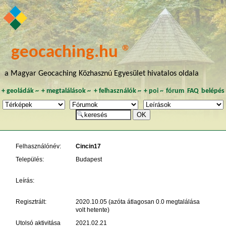
geocaching.hu ®
a Magyar Geocaching Közhasznú Egyesület hivatalos oldala
+
geoládák
~
+
megtalálások
~
+
felhasználók
~
+
poi
~
fórum
FAQ
belépés
Felhasználónév:
Cincin17
Település:
Budapest
Leírás:
Regisztrált:
2020.10.05 (azóta átlagosan 0.0 megtalálása
volt hetente)
Utolsó aktivitása
2021.02.21