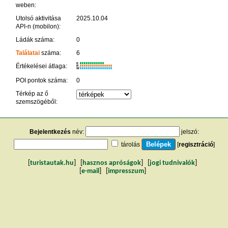
weben:
Utolsó aktivitása
2025.10.04
API-n (mobilon):
Ládák száma:
0
Találatai
száma:
6
K
Értékelései átlaga:
R
W
POI pontok száma:
0
Térkép az ő
szemszögéből:
Bejelentkezés
név:
jelszó:
tárolás
[
regisztráció
]
[
turistautak.hu
] [
hasznos apróságok
] [
jogi tudnivalók
]
[
e-mail
] [
impresszum
]