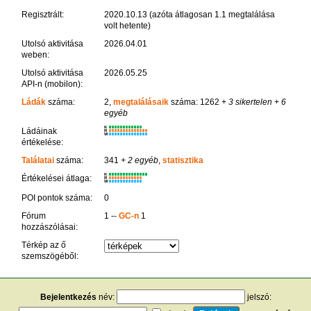
Regisztrált:
2020.10.13 (azóta átlagosan 1.1 megtalálása
volt hetente)
Utolsó aktivitása
2026.04.01
weben:
Utolsó aktivitása
2026.05.25
API-n (mobilon):
Ládák
száma:
2,
megtalálásaik
száma: 1262
+ 3 sikertelen
+ 6
egyéb
K
Ládáinak
R
W
értékelése:
Találatai
száma:
341
+ 2 egyéb
,
statisztika
K
Értékelései átlaga:
R
W
POI pontok száma:
0
Fórum
1 --
GC-n
1
hozzászólásai:
Térkép az ő
szemszögéből:
Bejelentkezés
név:
jelszó: