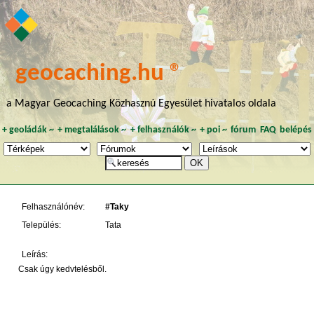
geocaching.hu ®
a Magyar Geocaching Közhasznú Egyesület hivatalos oldala
+
geoládák
~
+
megtalálások
~
+
felhasználók
~
+
poi
~
fórum
FAQ
belépés
Felhasználónév:
#Taky
Település:
Tata
Leírás:
Csak úgy kedvtelésből.