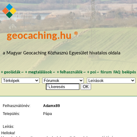
geocaching.hu ®
a Magyar Geocaching Közhasznú Egyesület hivatalos oldala
+
geoládák
~
+
megtalálások
~
+
felhasználók
~
+
poi
~
fórum
FAQ
belépés
Felhasználónév:
Adamx89
Település:
Pápa
Leírás:
Helloka!