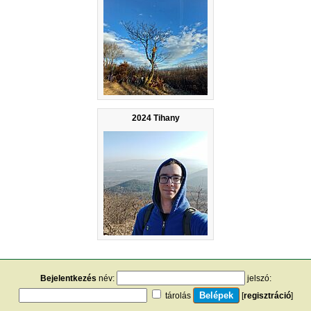
2024 Tihany
Bejelentkezés
név:
jelszó:
tárolás
[
regisztráció
]