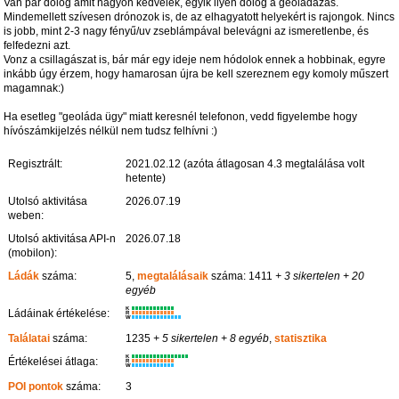
Van pár dolog amit nagyon kedvelek, egyik ilyen dolog a geoládázás.
Mindemellett szívesen drónozok is, de az elhagyatott helyekért is rajongok. Nincs
is jobb, mint 2-3 nagy fényű/uv zseblámpával belevágni az ismeretlenbe, és
felfedezni azt.
Vonz a csillagászat is, bár már egy ideje nem hódolok ennek a hobbinak, egyre
inkább úgy érzem, hogy hamarosan újra be kell szereznem egy komoly műszert
magamnak:)
Ha esetleg "geoláda ügy" miatt keresnél telefonon, vedd figyelembe hogy
hívószámkijelzés nélkül nem tudsz felhívni :)
Regisztrált:
2021.02.12 (azóta átlagosan 4.3 megtalálása volt
hetente)
Utolsó aktivitása
2026.07.19
weben:
Utolsó aktivitása API-n
2026.07.18
(mobilon):
Ládák
száma:
5,
megtalálásaik
száma: 1411
+ 3 sikertelen
+ 20
egyéb
K
Ládáinak értékelése:
R
W
Találatai
száma:
1235
+ 5 sikertelen
+ 8 egyéb
,
statisztika
K
Értékelései átlaga:
R
W
POI pontok
száma:
3