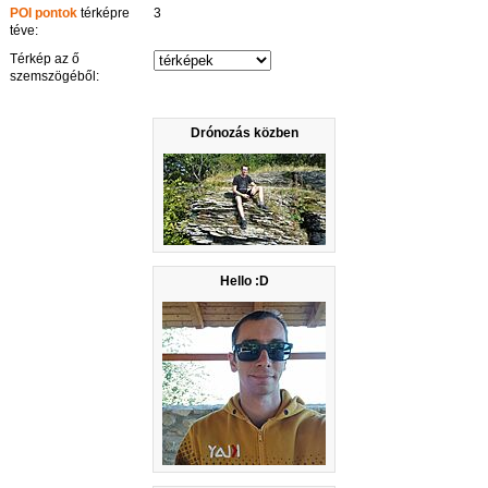
POI pontok
térképre
3
téve:
Térkép az ő
szemszögéből:
Drónozás közben
Hello :D