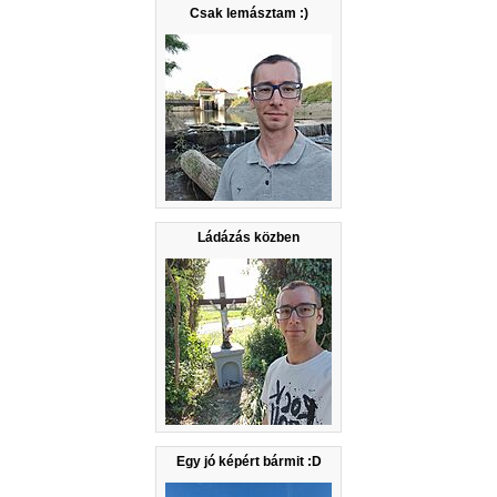
Csak lemásztam :)
Ládázás közben
Egy jó képért bármit :D