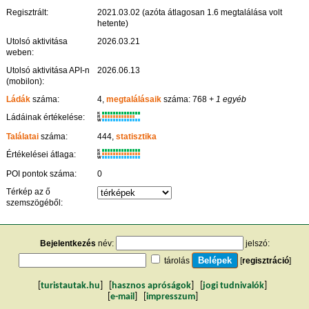
Regisztrált:
2021.03.02 (azóta átlagosan 1.6 megtalálása volt
hetente)
Utolsó aktivitása
2026.03.21
weben:
Utolsó aktivitása API-n
2026.06.13
(mobilon):
Ládák
száma:
4,
megtalálásaik
száma: 768
+ 1 egyéb
K
Ládáinak értékelése:
R
W
Találatai
száma:
444,
statisztika
K
Értékelései átlaga:
R
W
POI pontok száma:
0
Térkép az ő
szemszögéből:
Bejelentkezés
név:
jelszó:
tárolás
[
regisztráció
]
[
turistautak.hu
] [
hasznos apróságok
] [
jogi tudnivalók
]
[
e-mail
] [
impresszum
]