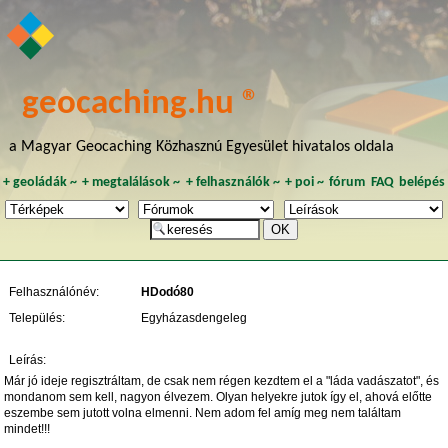
geocaching.hu ®
a Magyar Geocaching Közhasznú Egyesület hivatalos oldala
+
geoládák
~
+
megtalálások
~
+
felhasználók
~
+
poi
~
fórum
FAQ
belépés
Felhasználónév:
HDodó80
Település:
Egyházasdengeleg
Leírás:
Már jó ideje regisztráltam, de csak nem régen kezdtem el a "láda vadászatot", és
mondanom sem kell, nagyon élvezem. Olyan helyekre jutok így el, ahová előtte
eszembe sem jutott volna elmenni. Nem adom fel amíg meg nem találtam
mindet!!!