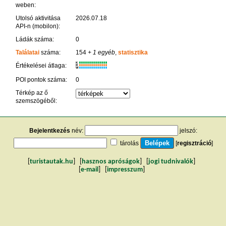
weben:
Utolsó aktivitása
2026.07.18
API-n (mobilon):
Ládák száma:
0
Találatai
száma:
154
+ 1 egyéb
,
statisztika
K
Értékelései átlaga:
R
W
POI pontok száma:
0
Térkép az ő
szemszögéből:
Bejelentkezés
név:
jelszó:
tárolás
[
regisztráció
]
[
turistautak.hu
] [
hasznos apróságok
] [
jogi tudnivalók
]
[
e-mail
] [
impresszum
]