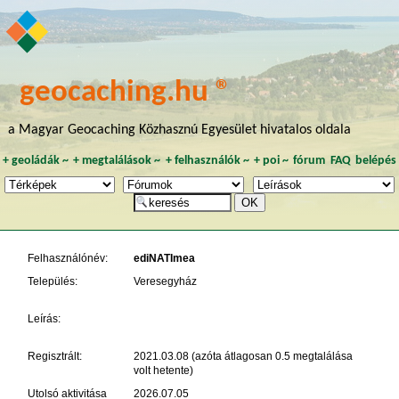
geocaching.hu ®
a Magyar Geocaching Közhasznú Egyesület hivatalos oldala
+
geoládák
~
+
megtalálások
~
+
felhasználók
~
+
poi
~
fórum
FAQ
belépés
Felhasználónév:
ediNATImea
Település:
Veresegyház
Leírás:
Regisztrált:
2021.03.08 (azóta átlagosan 0.5 megtalálása
volt hetente)
Utolsó aktivitása
2026.07.05