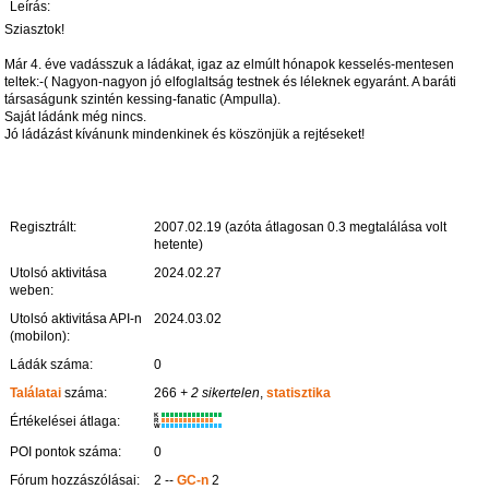
Leírás:
Sziasztok!
Már 4. éve vadásszuk a ládákat, igaz az elmúlt hónapok kesselés-mentesen
teltek:-( Nagyon-nagyon jó elfoglaltság testnek és léleknek egyaránt. A baráti
társaságunk szintén kessing-fanatic (Ampulla).
Saját ládánk még nincs.
Jó ládázást kívánunk mindenkinek és köszönjük a rejtéseket!
Regisztrált:
2007.02.19 (azóta átlagosan 0.3 megtalálása volt
hetente)
Utolsó aktivitása
2024.02.27
weben:
Utolsó aktivitása API-n
2024.03.02
(mobilon):
Ládák száma:
0
Találatai
száma:
266
+ 2 sikertelen
,
statisztika
K
Értékelései átlaga:
R
W
POI pontok száma:
0
Fórum hozzászólásai:
2 --
GC-n
2