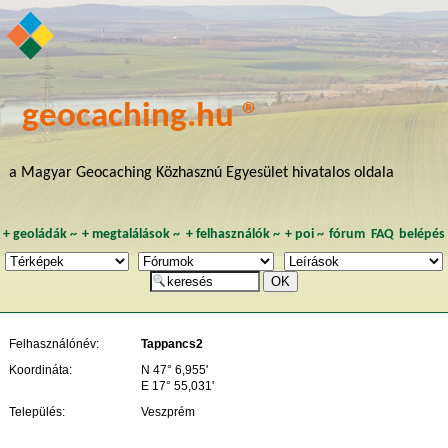
geocaching.hu ®
a Magyar Geocaching Közhasznú Egyesület hivatalos oldala
+
geoládák
~
+
megtalálások
~
+
felhasználók
~
+
poi
~
fórum
FAQ
belépés
Felhasználónév:
Tappancs2
Koordináta:
N 47° 6,955'
E 17° 55,031'
Település:
Veszprém