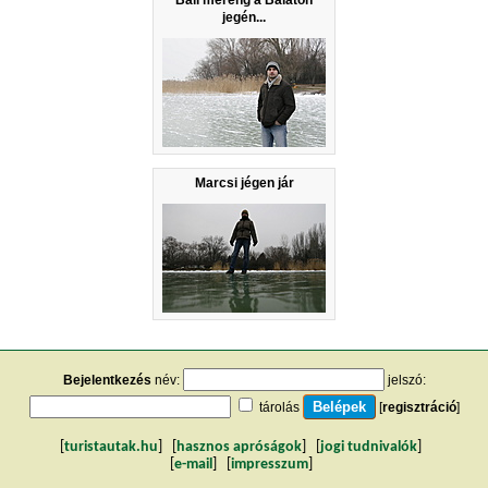
jegén...
Marcsi jégen jár
Bejelentkezés
név:
jelszó:
tárolás
[
regisztráció
]
[
turistautak.hu
] [
hasznos apróságok
] [
jogi tudnivalók
]
[
e-mail
] [
impresszum
]