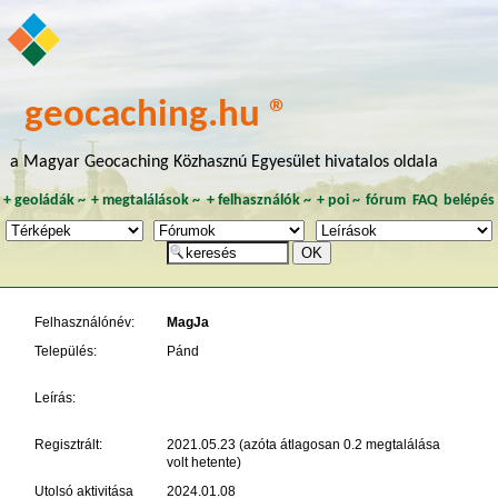
geocaching.hu ®
a Magyar Geocaching Közhasznú Egyesület hivatalos oldala
+
geoládák
~
+
megtalálások
~
+
felhasználók
~
+
poi
~
fórum
FAQ
belépés
Felhasználónév:
MagJa
Település:
Pánd
Leírás:
Regisztrált:
2021.05.23 (azóta átlagosan 0.2 megtalálása
volt hetente)
Utolsó aktivitása
2024.01.08