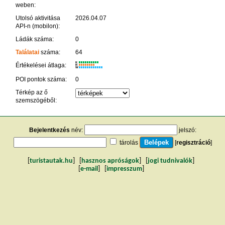
weben:
Utolsó aktivitása
2026.04.07
API-n (mobilon):
Ládák száma:
0
Találatai
száma:
64
K
Értékelései átlaga:
R
W
POI pontok száma:
0
Térkép az ő
szemszögéből:
Bejelentkezés
név:
jelszó:
tárolás
[
regisztráció
]
[
turistautak.hu
] [
hasznos apróságok
] [
jogi tudnivalók
]
[
e-mail
] [
impresszum
]