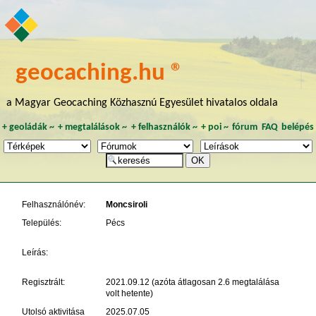
geocaching.hu ®
a Magyar Geocaching Közhasznú Egyesület hivatalos oldala
+
geoládák
~
+
megtalálások
~
+
felhasználók
~
+
poi
~
fórum
FAQ
belépés
Felhasználónév:
Moncsiroli
Település:
Pécs
Leírás:
Regisztrált:
2021.09.12 (azóta átlagosan 2.6 megtalálása
volt hetente)
Utolsó aktivitása
2025.07.05