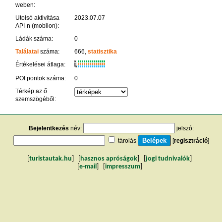
weben:
Utolsó aktivitása
2023.07.07
API-n (mobilon):
Ládák száma:
0
Találatai
száma:
666,
statisztika
K
Értékelései átlaga:
R
W
POI pontok száma:
0
Térkép az ő
szemszögéből:
Bejelentkezés
név:
jelszó:
tárolás
[
regisztráció
]
[
turistautak.hu
] [
hasznos apróságok
] [
jogi tudnivalók
]
[
e-mail
] [
impresszum
]